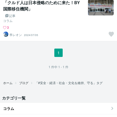
「クルド人は日本侵略のために来た！BY
国際移住機関」
記事
コラム
3
李レオン
2024/07/05
1
1
件中
1 - 1
件
ホーム
ブログ
「#安全・経済・社会・文化を維持、守る」タグ
カテゴリ一覧
コラム