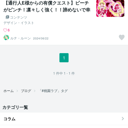
【通行人E様からの有償クエスト】ピーチ
がピンチ！凛々しく強く！！諦めないで幸
せゲットだよ！！♥
コンテンツ
デザイン・イラスト
6
ルナ・ルーン
2024/06/22
1
1
件中
1 - 1
件
ホーム
ブログ
「#桃園ラブ」タグ
カテゴリ一覧
コラム