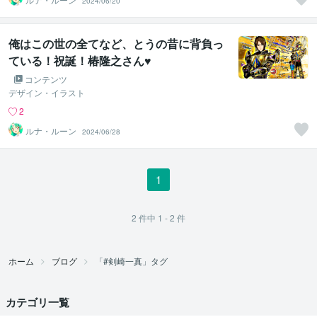
2024/06/20
俺はこの世の全てなど、とうの昔に背負っ
ている！祝誕！椿隆之さん♥
コンテンツ
デザイン・イラスト
2
ルナ・ルーン
2024/06/28
1
2
件中
1 - 2
件
ホーム
ブログ
「#剣崎一真」タグ
カテゴリ一覧