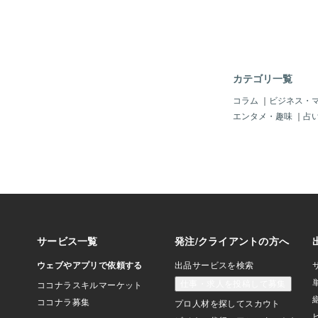
り）の中」でも何でも
「裁判長」がどのよう
のか？前のタロット結
プに不利な状況」が出
か？！というような結
に「裁判」で「有罪」
カテゴリ一覧
まさか「収監」されな
「逮捕」、「収監」も
コラム
｜
ビジネス・
ゃ。さて、どうなる「
エンタメ・趣味
｜
占
プ」・・・「安倍晋三
死亡」にならない事を
か「世界」を「更生」
＝＝＝＝＝（タロット
＝＝１） 誘惑に弱い
るが、今回の 裁
着を付けなければ
倫の口封じ料」に
あり最終的に「陪審員
罪」 であった。
「収監」され、 
なり「大統領選挙
配される。２） しか
は堂々として、裁
むのだ