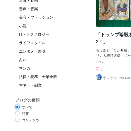
写真・動画
音声・音楽
美容・ファッション
小説
「トランプ暗殺を
IT・テクノロジー
2！」
ライフスタイル
もうあと「５か月後」
エンタメ・趣味
リカ大統領選挙」じゃ
占い
元大統領」が「裁判」
コラム
「ニューヨーク刑務所
マンガ
6
では？！との話題で、
法律・税務・士業全般
が大騒ぎじゃ。もし、
李レオン
2024/06
と、あの「エプスタイ
マネー・副業
中」に「暗殺される？
じゃ。そうまさに「口
じ）」じゃ。今回の裁
ブログの種類
の案件じゃが、あまり
すべて
論争」じゃ。どうして
「汚点」をつけ「収監
記事
いるのは明白であり、
コンテンツ
領選」に「出馬不可能
それは「死亡」でもO