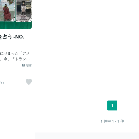
占う~NO.
にせまった「アメ
。今、「トランプ
で「有罪」となり
記事
」に収監されるの
「アメリカ国内」
監獄に収監される
/11
ン」の様に「収監
」危険性があるの
封じ（くちふう
判は「不倫関係」
1
に「バカバカしい
も「トランプ」に
」を目的にやって
1
件中
1 - 1
件
できれば、「大統
」を狙っている。
Kであり「檻（お