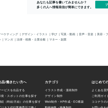
あなたも記事を書いてみませんか？
イイのじゃ。さて
ブ
多くの人へ情報発信が簡単にできます。
な「判断」をする
果で「少しトラン
るのではない
果が出たが、確か
となったのじゃ。
いとは思うが、
まだあり得るのじ
マーケティング
｜
デザイン・イラスト
｜
学び
｜
写真・動画
｜
音声・音楽
｜
美容・
ドナルド・トラン
い
｜
マンガ
｜
法律・税務・士業全般
｜
マネー・副業
」の様な「結果＝
祈る！！もう彼し
できないから。＝
結果）＝＝＝＝＝
「トランプ」であ
判では、白黒の決
いけ ない。「不
ついての裁判 で
の判決」は「有
最悪のケースでは
「長期の刑期」と
」への 影響が心
し、「トランプ」
判 に臨（のぞ）