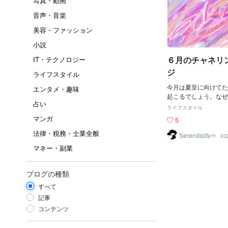
写真・動画
音声・音楽
美容・ファッション
小説
６月のチャネリ
IT・テクノロジー
ジ
ライフスタイル
今月は夏至に向けてた
エンタメ・趣味
起こるでしょう。なぜ
占い
しにしていた我が強く
ライフスタイル
です。大人も子どもも
マンガ
5
ん。いつもなら自制で
法律・税務・士業全般
無意識に言葉となり行
Serendipity♾️
20
出してきます。夏至に
マネー・副業
トに備える為我を認め
要となってきます。あ
私はあんな最低なこと
ブログの種類
間違っている、私はそ
すべて
とができないこの気持
す。でも、人は大なり
記事
分を持っています。「
コンテンツ
その部分があるな」そ
た時、本当の統合が起