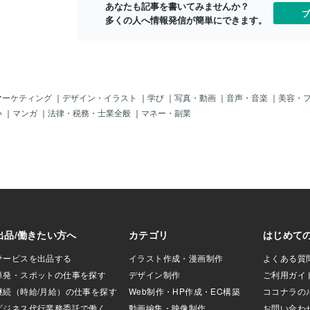
あなたも記事を書いてみませんか？
難しい時期です。
く、 あなた自身がしっかりと受け止め、
ブ
多くの人へ情報発信が簡単にできます。
という間に混乱の
守っていく時です。今は、そんな想いが
います。でも、そ
自然と高まってくるタイミング。 視野も
が出来れば、貴方
広がり、周囲と調和しながら、未来へと
うまく共振し望む
踏み出していけるでしょう。どうか自信
「貴方が大切にし
を持って、あなたの輝く未来へと進んで
値があります
ください。 優しい雨が、静かに、でも確
た時に少しでも引
かにあなたを応援してくれていますよ。
マーケティング
｜
デザイン・イラスト
｜
学び
｜
写真・動画
｜
音声・音楽
｜
美容・
だとしたら自分に
い
｜
マンガ
｜
法律・税務・士業全般
｜
マネー・副業
べきことは何なの
見つめ直す必要が
め直す作業をめん
方の本心ではあり
。エゴを主役にし
主役にする生き方
ください。こう言
い人達がとても多
ッセージとして強
自分の人生にもっ
。もちろんそれは
ティー）も含めて
た時、真の平和は
出す前に、認めて