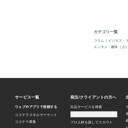
ると言うことがとても
油断をしているとあっ
渦へ巻き込まれてしま
の中に光を見出すこと
は夏至のエネルギーと
世界へ飛翔出来ます。
カテゴリ一覧
ているそれは本当に価
か？」そう自身に問う
コラム
｜
ビジネス・
っかかるものがあるの
エンタメ・趣味
｜
占
とって本当に大切にす
かをもう一度ちゃんと
あります。自分を見つ
どくさいと思うのは貴
ません。エゴの声です
た生き方から、自分を
にもういい加減変えて
うことを真剣に考えな
いと高次元の存在がメ
く伝えてきています。
と真剣になりましょう
私自身（セレンディピ
です。魂の本音で生き
訪れます。本音が暴れ
素直