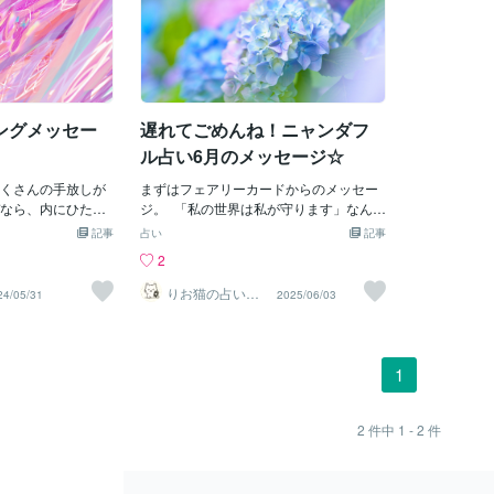
ングメッセー
遅れてごめんね！ニャンダフ
ル占い6月のメッセージ☆
くさんの手放しが
まずはフェアリーカードからのメッセー
なら、内にひた隠
ジ。 「私の世界は私が守ります」なんだ
前に出てくるから
か、とても大きなメッセージです。 もう
記事
占い
記事
例外はありませ
少し具体的なアドバイスが欲しくなっ
2
きたはずの本音が
て、エンジェルカードも引いてみたとこ
動になり外へ飛び
ろ、ウリエル様がご登場！「未来へ向け
りお猫の占いテ
24/05/31
2025/06/03
ラス
起こるムーブメン
て動く時」とのメッセージ。今までずっ
統合することが必
と心の中で温めていた計画や想い、 後回
の人と私は違う、
しにしていたこと、見ないふりをしてき
はしないあの人は
たこと、 誰かに任せてしまっていたこと
1
れを受け入れるこ
に、 いよいよ向き合うタイミングが来て
ちこそが分離で
いる、ということかもしれません。まる
小なり同じ闇の部
で夜が明けるように隠れていた部分に光
2
件中
1 - 2
件
私の中にも確かに
が当たりはじめています。あなたが大切
う素直に認められ
にしている気持ち、環境、関係、そして
こるのです。律す
世界。 それらを誰かに委ねるのではな