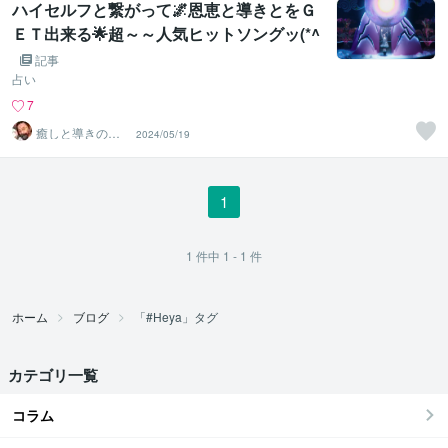
ハイセルフと繋がって🌌恩恵と導きとをＧ
ＥＴ出来る🌟超～～人気ヒットソングッ(*^
-ﾟ)v🎶
記事
占い
7
癒しと導きのリ
2024/05/19
シ✨チャンネル
1
1
件中
1 - 1
件
ホーム
ブログ
「#Heya」タグ
カテゴリ一覧
コラム