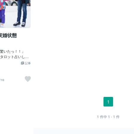
実婚状態
驚いたっ！！」
タロット占いした
翔平」の「タロッ
記事
たけど、今回の
もほぼ、一緒や
「子供」の事とか
/16
とかって断言して
まぁ～、だいぶ外
って感じたのじゃ
情報じゃけど、
1
前妻の末延麻裕子
との事じゃ。ま
れだけカラダの相
1
件中
1 - 1
件
、「カオ」もお互
じゃ。彼女が少し
ても全然問題はナ