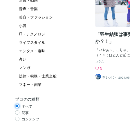
写真・動画
音声・音楽
美容・ファッション
小説
「羽生結弦は事
IT・テクノロジー
か？！」
ライフスタイル
「いやぁ～、こりゃ、
エンタメ・趣味
（＾＾；ほとんど前に
占い
通り？じゃん。「大谷
コラム
ト結果」にも驚かされ
マンガ
3
「羽生結弦」のケース
法律・税務・士業全般
ん。前にタロットでは
李レオン
2024/05
「再婚もあり得る！」
マネー・副業
いるけど～、当時は「
れているのかな～？」
が、ある情報筋からの
ブログの種類
「おそらく羽生結弦と
すべて
さんは事実婚状態？」
あ、ボクとしては「あ
記事
性もバツグン」じゃし
コンテンツ
いの好み？にピッタシ
くらい「年上」で有っ