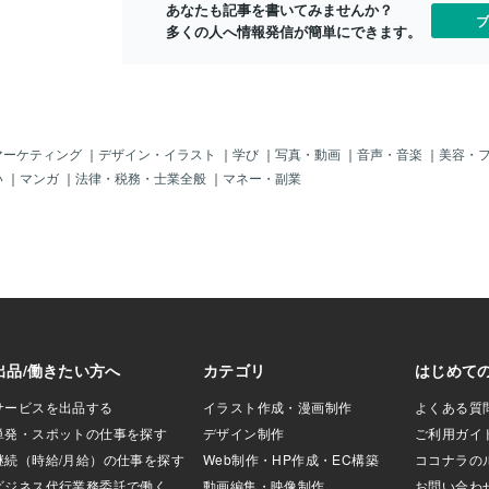
あなたも記事を書いてみませんか？
かな～？って、ち
ブ
多くの人へ情報発信が簡単にできます。
ホホホだけど「金
男」ですよ～、
思いますぅ～♪連
電話は持たな
ット端末」だけで
か「連絡方法」な
ムーの編集長の
マーケティング
｜
デザイン・イラスト
｜
学び
｜
写真・動画
｜
音声・音楽
｜
美容・
ゃ。彼も携帯は持
い
｜
マンガ
｜
法律・税務・士業全般
｜
マネー・副業
ト」だけ？だと言
るぞよ。ムムム～
らも「天才肌」で
く「一部のユーチ
婚」を指摘してい
ト占い通りで、一
子供」に関しては
？」のか「これか
」は、わからない
供」に関しては
る！」と思ってお
「事実婚？」なら
しくないもんねぇ
単に「別れて住ん