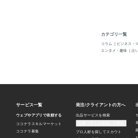
イ！！「マザコン？」
ょっと思ったけどね。
メダルを２個獲得した
「普通ではナイ」とは
絡の方法だって「携帯
い！」し～、「タブレ
カテゴリ一覧
しょ～？！メール位し
いじゃん。なんか雑誌
コラム
｜
ビジネス・
「三上」さんみたいじ
エンタメ・趣味
｜
占
ってナイ！「タブレッ
っていたと記憶してお
（＾＾；（まあ、どち
一緒かな～？）とにか
ューバー達」も「事実
るけど、ボクもタロッ
緒の意見じゃ。ただ「
「すでに存在している
ら生まれてくるのか？
ぞよ。ただねぇ～「子
「おそらく存在してい
りますぅ～♪そりゃ～
「いつ生まれてもおか
～♪」どうじゃろか？
でいる夫婦」とい