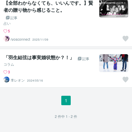
【全部わからなくても、いいんです。】賢
者の贈り物から感じること。
記事
占い
5
ryosconnect
2025/11/09
「羽生結弦は事実婚状態か？！」
記事
コラム
3
李レオン
2024/05/16
1
2
件中
1 - 2
件