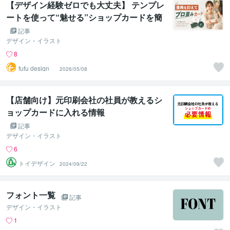
【デザイン経験ゼロでも大丈夫】 テンプレ
ートを使って“魅せる”ショップカードを簡
単に作る方法
記事
デザイン・イラスト
8
fufu design
2026/05/08
【店舗向け】元印刷会社の社員が教えるシ
ョップカードに入れる情報
記事
デザイン・イラスト
6
トイデザイン
2024/09/22
フォント一覧
記事
デザイン・イラスト
1