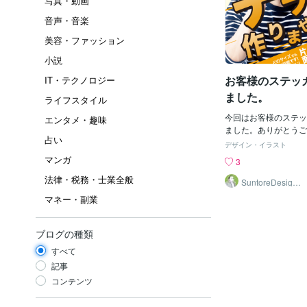
写真・動画
音声・音楽
美容・ファッション
小説
お客様のステッ
IT・テクノロジー
ました。
ライフスタイル
今回はお客様のステッ
エンタメ・趣味
ました。ありがとうご
占い
したデザインがこちら
デザイン・イラスト
のステッカー作って欲
マンガ
3
られましたら是非ご連
法律・税務・士業全般
くお願い致します。
SuntoreDesignO
ffice
マネー・副業
ブログの種類
すべて
記事
コンテンツ