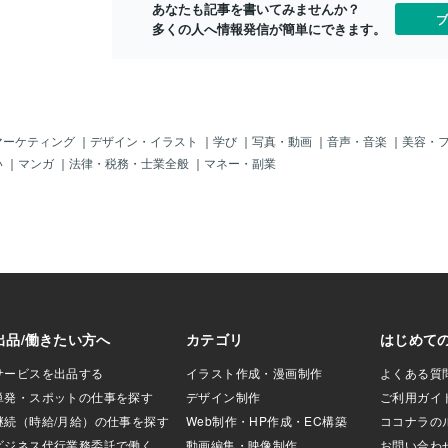
あなたも記事を書いてみませんか？
のものになってしまいます。このタイプ
ブ
多くの人へ情報発信が簡単にできます。
の絵でいつも苦労するのは黒い動物の場
合ですが、実は画像編集ペイントソフト
で二階調化してみて最も参考になるの
は、黒い動物になります。こちらは黒い
動物の練習で黒ジャガー。そもそも黒で
しか表現が出来ないので、黒のべた塗
り、カケアミ、白抜きで表現するので、
マーケティング
｜
デザイン・イラスト
｜
学び
｜
写真・動画
｜
音声・音楽
｜
美容・
アナログで描くときは大変ですが。デジ
い
｜
マンガ
｜
法律・税務・士業全般
｜
マネー・副業
タルの場合は普通の動物を描くよりも簡
単です。そんなわけで、これからしばら
く練習がてらに、黒い動物のステッカー
風の絵を描いていきたいと思います。