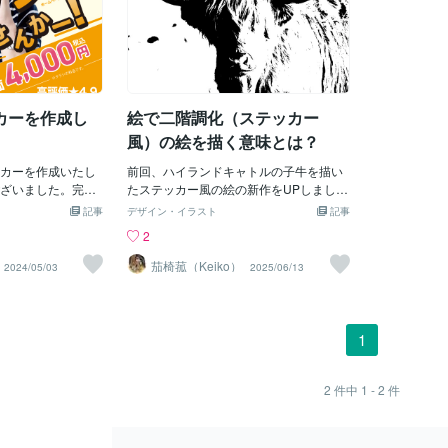
カーを作成し
絵で二階調化（ステッカー
風）の絵を描く意味とは？
カーを作成いたし
前回、ハイランドキャトルの子牛を描い
ざいました。完成
たステッカー風の絵の新作をUPしました
です。こんな感じ
が。成牛も描きたくなったので。ごつい
記事
デザイン・イラスト
記事
しいなんて方がお
角を持ち、前髪も長い成牛も描いてみま
2
絡ください。宜し
した。bos taurus taurusはハイランドキ
ャトルの学名になります。元にした写真
茄椅菰（Keiko）
2024/05/03
2025/06/13
はこちらになりますが。画像編集ペイン
トソフトで二階調化すると、イメージと
は全く別の絵になってしまいます。つま
り、これは人間のイメージでしか表現が
1
出来ないということですね。これは前に
描いた子牛の絵に関してもそうです。画
像編集ペイントソフトで二階調化すると
2
件中
1 - 2
件
こんな風になってしまいます。どこを黒
にするのか参考にはできますが、絵とし
ては現代アートといえば成り立つレベル