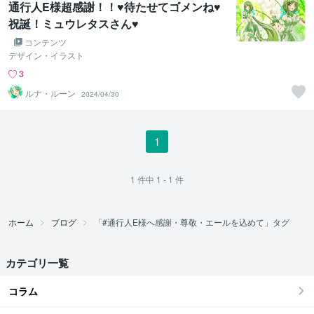
通行人E様超感謝！！♥待たせてゴメンね♥
祝誕！ミュウレタスさん♥
コンテンツ
デザイン・イラスト
3
ルナ・ルーン
2024/04/30
1
1
件中
1 - 1
件
ホーム
ブログ
「#通行人E様へ感謝・尊敬・エールを込めて」タグ
カテゴリ一覧
コラム