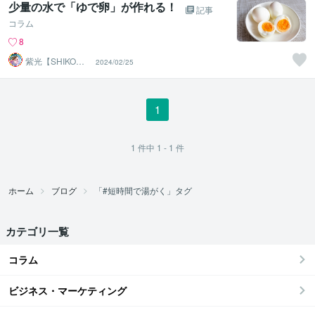
少量の水で「ゆで卵」が作れる！
記事
コラム
8
紫光【SHIKO】
2024/02/25
遠隔透視鑑定士
1
1
件中
1 - 1
件
ホーム
ブログ
「#短時間で湯がく」タグ
カテゴリ一覧
コラム
ビジネス・マーケティング