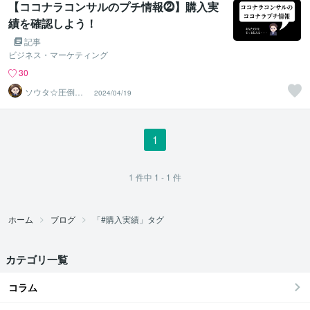
【ココナラコンサルのプチ情報⓶】購入実
績を確認しよう！
記事
ビジネス・マーケティング
30
ソウタ☆圧倒的
2024/04/19
実績のココナ ラ
のコンサル
1
1
件中
1 - 1
件
ホーム
ブログ
「#購入実績」タグ
カテゴリ一覧
コラム