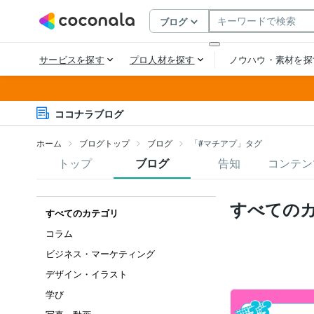
ココナラブログ
ホーム
ブログトップ
ブログ
「#マチアプ」タグ
トップ
ブログ
告知
コンテン
すべての
すべてのカテゴリ
コラム
ビジネス・マーケティング
デザイン・イラスト
学び