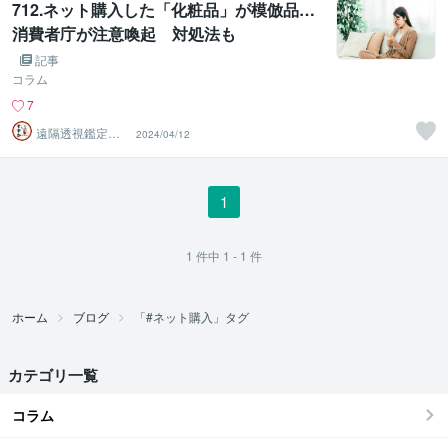
712.ネット購入した「化粧品」が模倣品…
消費者庁が注意喚起 対処法も
記事
コラム
7
遠隔透視鑑定
2024/04/12
師・すずか✡
1
1
件中
1 - 1
件
ホーム
ブログ
「#ネット購入」タグ
カテゴリ一覧
コラム