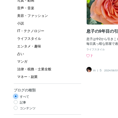
写真・動画
音声・音楽
美容・ファッション
小説
息子の9年目の
IT・テクノロジー
ライフスタイル
息子は中2から引きこ
毎日真っ暗な部屋で過
エンタメ・趣味
しを望んだので田舎に
ライフスタイル
やはりダメでした。私
占い
7
に付いて動き回ったり
マンガ
家族会に加入して出て
に参加したりしました
法律・税務・士業全般
ｍｊ５
2024/06/0
とを教えられるか傷の
マネー・副業
味が無いと感じ自分で
た。退屈になっている
したりトランプしり麻
ブログの種類
一緒にご飯を食べる事
は自由にさせました。
すべて
時間以上、オンライン
記事
子。7カ月も毎日オン
コンテンツ
友達もできました。毎
とのやり取りなどでし