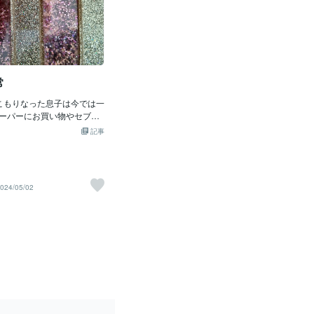
常
こもりなった息子は今では一
ーパーにお買い物やセブン
メルカリの出品に行けるよ
記事
てきた。今は25歳になった
転車に乗ることはせず歩い
中でも私のいない時に10,00
ているようだ。部屋にはぶら
024/05/02
な器具を置き懸垂や足上げ
を維持している。鉄筋工を
にも腕相撲で勝ってしまう
も慣れたものでグーグル先
理を習い、流行りの調味料
してみるくらいだ。中国系
よりもうまく作れるように
ムも新しく購入すると1日1
らいどっぷりとハマる。家事
、お小遣いは月5,000円。そ