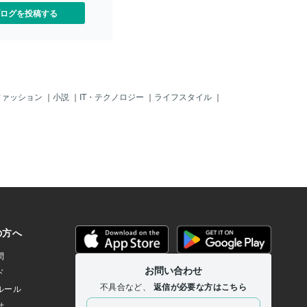
うでパソコンのハードディ
ログを投稿する
け買ってUPデートしたり何
スマホの操作にはたけてい
の仕事につけば？と言うが
でもできる！」と自分の長
。毎日私と話し、毎日軽く
れ」「お休み」をしてくれ
事の話を一切しないが「悩
ファッション
｜
小説
｜
IT・テクノロジー
｜
ライフスタイル
｜
こくはくしてくれる。しか
たちに比べたら「幸せ
。友達を足に使いガシャポ
て欲しいものをすぐにひい
の一番くじで欲しい商品を
物凄くいいのだ。きっとい
ブだからだと思う。生きて
しているからだと思う。こ
どんどん難しくなっていく
つもりはない。私の友達は
歳で働かないって最低よ！」
て言いなさい」とか言って
厳しく育てられ頑張って働