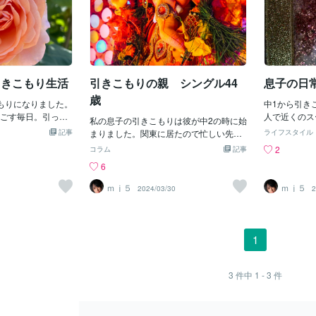
引きこもり生活
引きこもりの親 シングル44
息子の日
歳
もりになりました。
中1から引き
ごす毎日。引っ越
人で近くのス
私の息子の引きこもりは彼が中2の時に始
引っ越しましたが
イレブンまで
記事
まりました。関東に居たので忙しい先生
ライフスタイル
は2年間ずっと息子
うに改善をし
は何も対応してくれませんでした。「田
2
コラム
記事
（ふれあい教室）
ところだ。自
舎に行きたい」そう言われUターンしま
6
見たり、セミナー
ていく、家の
した。適度に田舎でも比較的便利な場所
がありきたりのこ
0歩歩き回っ
を選びました。最初の中学校は「登校す
ｍｊ５
ｍｊ５
1
2024/03/30
2
なっめあいで、意
さがり棒の様
る」と言う言葉で安心していましたがや
向き合ってきまし
などして筋肉
はり行けず、すぐに担任が訪問してくれ
息子と毎日UNOを
している友達
何日か来ていただき、無理だと分かると
雀をしたり・・・
ほどだ。料理
カウンセラーと引きこもりの為の施設を
1
だけ約束させて後
生に色々な料
紹介してくれましした。息子はその教室
真っ暗の部屋で十
を購入して試
で友達を一人作りネットでオンラインゲ
ゲームをする息
の料理では私
ームで親交を築いていきました。横浜に
3
件中
1 - 3
件
ラインでゲームする
なった。ゲー
もオンラインで友達一人だけ残していま
日の会話はその人
2時間するく
した。後の友達や彼女のアドレスは削
た。息子は暇にな
も全てこなし
除、拒否設定してしまいました。息子は