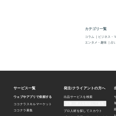
ると私の部屋に来てい
係。子育てに失敗した
ん。グラビアが欲しい
でどういう風にいいの
り、昔の彼女の話もよ
暗闇の生活は6年位続
カテゴリ一覧
か・・・7年目によう
ーパーまで一緒にお出
コラム
｜
ビジネス・
なりバイトの面接を受
エンタメ・趣味
｜
占
た。一つは落ちてもう
したが社員に一日目か
めてしまいました。そ
しては動けなくなりま
事全般と一人で外出、
室の友達と遊びに行っ
りました。今は私がフ
いるので帰ったらすぐ
ゲームや欲しいガシャ
す。アニメや面白いマ
話します。まだ働いて
友達には「親ばか！働
言われたりしますが無