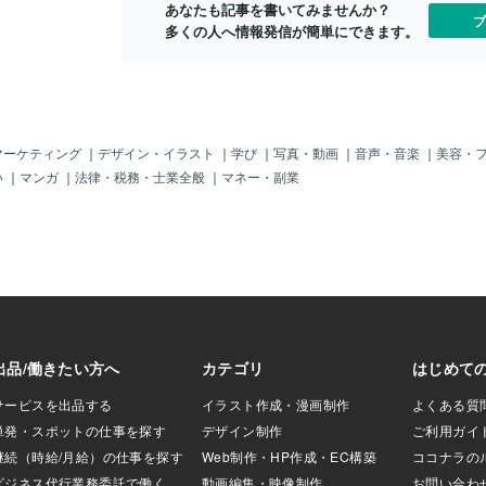
たので仲の良い関
れでも自分う
あなたも記事を書いてみませんか？
今まで10回引っ越ししてきましたが初日
ブ
とは思っていませ
スクを部品だ
多くの人へ情報発信が簡単にできます。
には必ず友達を作り遊びに行く社交的な
時も私にどんな子
でもPC系や
性格でした。ただ傷つきやすく家に帰る
か力説してきた
る。それ関係
なり布団の中に潜り込んで泣く日々も結
くしました。真っ
「こんなの猿
構ありました。都会の子達は酷い言葉を
いたでしょう
所を認めない
平気で吐くし外遊びをする子などほとん
やく一緒に近くのス
ハグし「お疲
どおらず家に来ても皆、個々にゲームし
かけできるように
る。今では仕
たり動画見たりパソコンいじったりサッ
マーケティング
｜
デザイン・イラスト
｜
学び
｜
写真・動画
｜
音声・音楽
｜
美容・
けて見たりしまし
んでいる」と
カーや野球やらなんやらそんな遊びはほ
い
｜
マンガ
｜
法律・税務・士業全般
｜
マネー・副業
一つは採用されま
し自分は友達
とんど皆無で外にある遊具施設で遊ぶこ
らいじめを受け辞
だ！」と言う
ともありましたが息子が小さな子達の相
れから2年仕事に関
ンをしに行っ
手をしていると勝手に置いて帰られたり
したが今は1人で家
たりコンビニ
していたようでした。引きこもりになっ
同じ引きこもり教
当てたり運が
てからは真っ暗な部屋でずっと寝ている
たりするようにな
つもポジティ
かゲームかパソコンか…田舎では麻雀を
ルタイムで働いて
いる事に感謝
教わり皆とするようになりました。私も
に私の部屋に来て
れから就職が
交えて4人で遊んでいたので貯金を切り崩
ポンの話などしま
が私は焦らす
しながら土日だけ働く。という生活をし
ンガや映画の話も
厳しく「25
ました引きこもりの家族会にも参加しま
いないので職場の
とか「働けっ
したがお金を取って傷の舐めあいをする
かせろ！」などと
くるが自分が
だけの何の役にもたたない集会でした。
理に言
いて来たっ
ただ３０。４０歳過ぎての引きこもりが
結構いることに驚きました。私