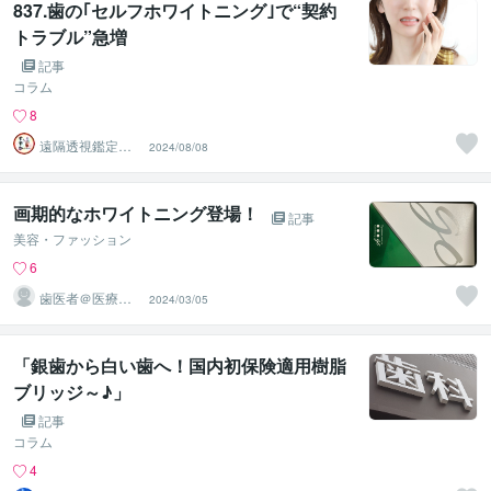
837.歯の｢セルフホワイトニング｣で“契約
トラブル”急増
記事
コラム
8
遠隔透視鑑定
2024/08/08
師・すずか✡
画期的なホワイトニング登場！
記事
美容・ファッション
6
歯医者＠医療法
2024/03/05
人の理事長
「銀歯から白い歯へ！国内初保険適用樹脂
ブリッジ～♪」
記事
コラム
4