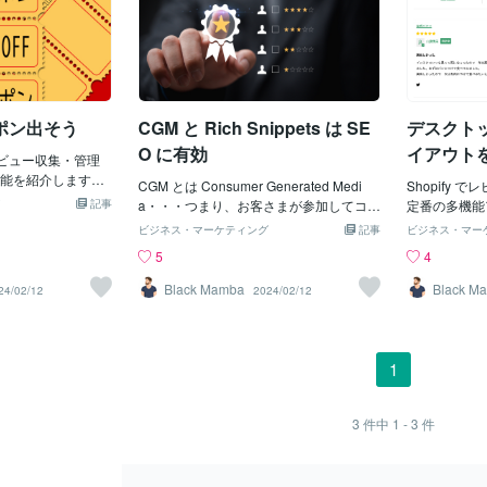
ポン出そう
CGM と Rich Snippets は SE
デスクト
O に有効
イアウト
のレビュー収集・管理
 の機能を紹介します。
CGM とは Consumer Generated Medi
Shopify
を買ってくれたお
記事
a・・・つまり、お客さまが参加してコン
定番の多機能ア
★ のレビューを貰え
テンツを作っていくメディアのこと。Go
事で紹介する
ビジネス・マーケティング
記事
ビジネス・マー
の嬉しさをクーポ
ogle からの評価も高く SEO にはとても
です。デフォ
5
4
返しましょ・・・
効果的とされてます。そして、Google は
バイルでレイ
ール送信で。この
Rich Snippets も高く評価します。検索結
ューずつ表示
Black Mamba
Black M
24/02/12
2024/02/12
効期限つきで使い
果にも表示される ★★★★★ のことで
ではスカスカ
一のクーポン。そ
す。出典：GoogleShopify をお使いなら
こで、CSS
○日前に『クーポン
レビュー収集・管理アプリの Judge.me
ップでは2カ
りますよ。』なんて
はマストです。CGM も Rich Snippets も
した。デスク
1
ル送信も完全自動
Judge.me にお任せくださいね。
バイル実績：
でコントロールでき
e、凄いと思いませ
3
件中
1 - 3
件