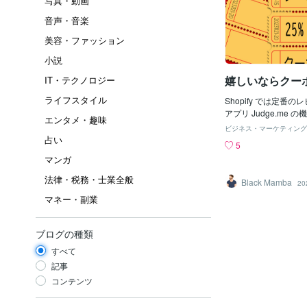
写真・動画
音声・音楽
美容・ファッション
小説
嬉しいならクー
IT・テクノロジー
ライフスタイル
Shopify では定番
アプリ Judge.me
エンタメ・趣味
自分のショップの商品
ビジネス・マーケティング
客さまから ★★★★
占い
5
ると嬉しいですね。そ
マンガ
ンにしてお客さまにお
しかも、完全自動のメ
法律・税務・士業全般
Black Mamba
20
ときに送られるのは有
マネー・副業
回しできない動的で唯
して、その有効期限の
があと○日で無効にな
ブログの種類
ご注文を催促するメー
化 OK です。ここま
すべて
るアプリ Judge.m
記事
ん？
コンテンツ