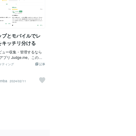
ップとモバイルでレ
をキッチリ分ける
 でレビュー収集・管理するなら
プリ Judge.me。この記
のは CSS によるレイアウト
ケティング
記事
ルトではデスクトップとモ
アウトが同じ、上から1レビ
されますが、デスクトップ
amba
2024/02/11
でちょっとカッコ悪い。そ
 でレイアウト変更。デスクト
ラムにしてキレイに仕上げま
トップ実績：らむ亭さまモ
らむ亭さま