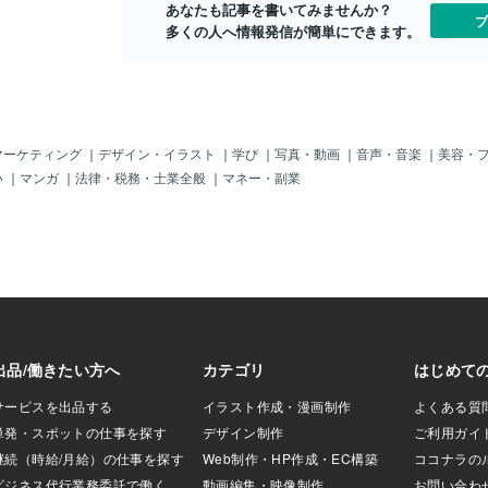
あなたも記事を書いてみませんか？
ブ
多くの人へ情報発信が簡単にできます。
マーケティング
｜
デザイン・イラスト
｜
学び
｜
写真・動画
｜
音声・音楽
｜
美容・
い
｜
マンガ
｜
法律・税務・士業全般
｜
マネー・副業