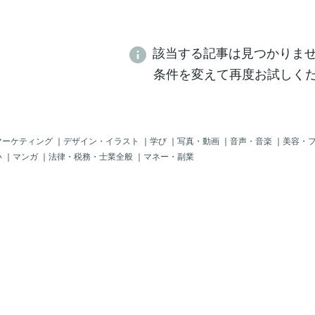
該当する記事は見つかりま
条件を変えて再度お試しく
マーケティング
｜
デザイン・イラスト
｜
学び
｜
写真・動画
｜
音声・音楽
｜
美容・
い
｜
マンガ
｜
法律・税務・士業全般
｜
マネー・副業