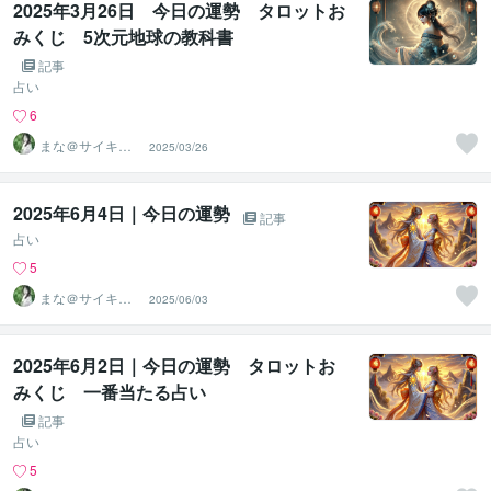
2025年3月26日 今日の運勢 タロットお
みくじ 5次元地球の教科書
記事
占い
6
まな＠サイキッ
2025/03/26
ク能力を覚醒さ
せる専門家
2025年6月4日｜今日の運勢
記事
占い
5
まな＠サイキッ
2025/06/03
ク能力を覚醒さ
せる専門家
2025年6月2日｜今日の運勢 タロットお
みくじ 一番当たる占い
記事
占い
5