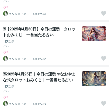
占い
3
まな＠サイキッ
2025/05/01
ク能力を覚醒さ
せる専門家
🃏【2025年4月30日】今日の運勢 タロッ
トおみくじ 一番当たる占い
記事
占い
3
まな＠サイキッ
2025/04/30
ク能力を覚醒さ
せる専門家
🃏2025年4月25日｜今日の運勢 ✨なおやま
な式タロットおみくじ｜一番当たる占い
記事
占い
3
まな＠サイキッ
2025/04/24
ク能力を覚醒さ