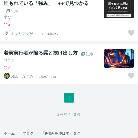
埋もれている「強み」 ●●で見つかる
記事
学び
4
キャリアデザイ
2024/04/17
ン総研 MEBAE
着実実行者が陥る罠と抜け出し方
記事
コラム
3
和水 なごみ
2025/08/13
1
2
件中
1 - 2
件
ホーム
ブログ
「#強みを伸ばす」タグ