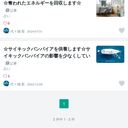
☆奪われたエネルギーを回収します☆
記事
占い
6
代々城 藍
2024/07/31
☆サイキックバンパイアを供養します☆サ
イキックバンパイアの影響を少なくしてい
きます☆
記事
占い
4
代々城 藍
2023/12/29
1
2
件中
1 - 2
件