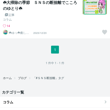
☘️大掃除の季節 ＳＮＳの断捨離でこころ
のゆとり☘️
記事
コラム
14
‪☘️ゆぅ☘️癒しの
2023/12/20
お部屋であなた
と♡
1
1
件中
1 - 1
件
ホーム
ブログ
「#ＳＮＳ断捨離」タグ
カテゴリ一覧
コラム