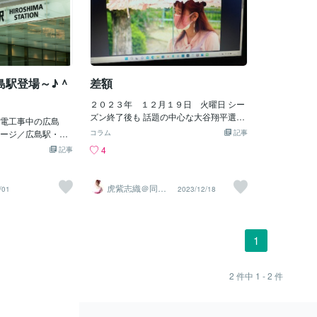
島駅登場～♪＾
差額
２０２３年 １２月１９日 火曜日 シー
ズン終了後も 話題の中心な大谷翔平選
電工事中の広島
手。 何といっても 契約金額 １０００億
ージ／広島駅・新
コラム
記事
円！ 後払いの分割受け取りだとか。 一気
幹線口）」「広島
4
記事
に受け取ると 球団側の台所が火の車に！
完成～♪」という
それを防ぐ事も 他のトレード事情も この
ょ～♪＾＾え？そ
後払い制が活きます。 彼としても お金の
～っ！＾＾；でも
虎紫志織＠同じ
/01
2023/12/18
為では無い 「勝つ為。」と 後払い制を提
目線の『駆け込
で「１０００億
み寺』
案したとか。 １０００万円程度の収入な
ゃったのよ。＾＾
ら 「もっと稼ぎたい！」んでしょうけれ
あったので、今で
ど １億円とか １０億円とかになって来る
０億＋数百億」位
1
と もう収入の事は考えずに 寄付とか 他
かくかなり前駅前
人の幸せを優先する 「見返りを求めない
ん）」じゃ。＾
愛」が芽生えて 自分の夢だけを追い掛け
て、なんか「どこ
2
件中
1 - 2
件
る 博愛精神が 心の支えであったり 物事
じゃんかっていう
の後押しに なるのでしょうね。 それは
に「広島駅」とか
何処か 「僧侶」にも似た精神感、 『煩
ているとは思うけ