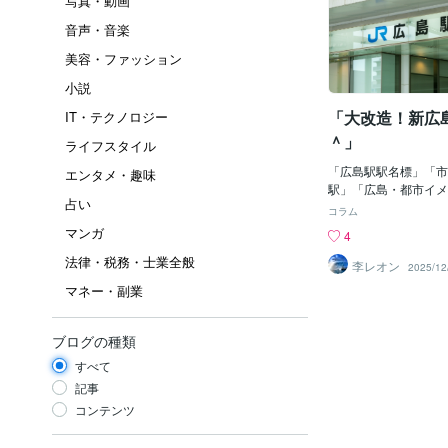
写真・動画
音声・音楽
美容・ファッション
小説
「大改造！新広
IT・テクノロジー
＾」
ライフスタイル
「広島駅駅名標」「市
エンタメ・趣味
駅」「広島・都市イメ
占い
駅ビル」「広島駅（新
コラム
新駅ビル（ミナモア）
マンガ
4
ことなの。すごいでし
法律・税務・士業全般
んなにスゴクない？え
李レオン
2025/12
ねぇ～、事業計画段階
マネー・副業
円」の事業見積もりじ
まあ、数年前の計画で
は、おそらく「１００
ブログの種類
かしらん。まあ、とに
すべて
よりも「斬新（ざんし
＾；前の「広島駅」っ
記事
にでもある地方駅？」
コンテンツ
感じじゃったの。実際
を利用された方は知っ