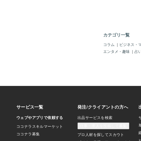
ど、なんかね～ちょっ
言えないけど、「駅ビ
て外に出てからの、「
みたいな感じじゃった
には濡れないけど、や
はなんだか「いかがか
カテゴリ一覧
じゃったの。もう慣れ
「駅ビル」からすぐに
コラム
｜
ビジネス・
れるって、なんかイイ
エンタメ・趣味
｜
占
ょ？まあ、今回の「広
のメインのテーマって
電車」が駅ビルからす
「ミソ」じゃ。＾＾そ
じょう）」が「川をイ
カキラキラ」なの。カ
「広島といえば川」と
やっぱり「川のイメー
みんなで考えて「新駅
したので、もう「大満
だから、待ち合い所で
装をず～っと見ている
～やっぱし最大の「目
アに路面電車の発着場
ゃ。こ