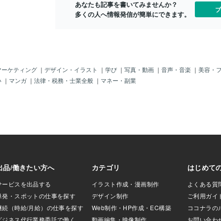
悩』が失せてしまうのかな？ １０００億
あなたも記事を書いてみませんか？
と「不便？」とは
ブ
円と言えば 大阪万博の上振れ予算額が １
多くの人へ情報発信が簡単にできます。
ル」から少し歩い
０００億円だとか 最新のニュースで 聞き
路面電車」に乗る
ませんでしたか？ 個人の収入と 世界へ向
のよ。特に雨とか
けた 国の事業とが まさかの同額似です
っぱし少し歩くの
って。 私の年収？ ははっ(^^♪ 今年の前
な？」というヤツ
半は 貯えを切り崩しての 極貧生活だった
たけど、やっぱし
んですよ。 まあ それを 見せないように
「路面電車」に乗
マーケティング
｜
デザイン・イラスト
｜
学び
｜
写真・動画
｜
音声・音楽
｜
美容・
思いっ切り 食費を削ったりは しました
じゃんか。でし
い
｜
マンガ
｜
法律・税務・士業全般
｜
マネー・副業
けれど。 大谷翔平選手は １０００億 彼
島駅ビル再開発」
とは 私 そう 一線を置く立場です。
、やっぱり「路面
ぐに乗れるのが、
れと「天井（てん
メージしたピカピ
ベだってやっぱり
いうので、これも
ジ」なの。まあ、
ビルをイメージ」
足の内装」じゃ。
は、多くの人が内
よ。あ、それでね
玉」は「２階フロ
」があることじ