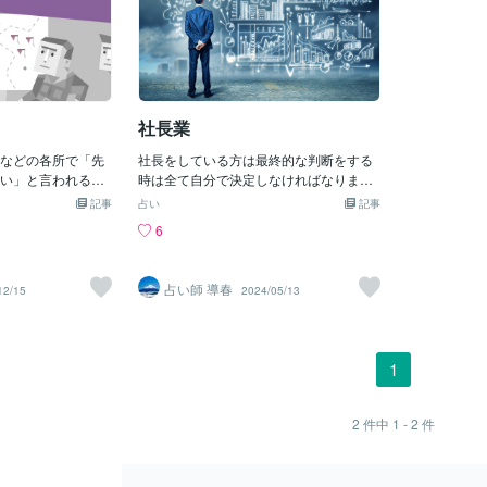
社長業
などの各所で「先
社長をしている方は最終的な判断をする
い」と言われるの
時は全て自分で決定しなければなりませ
ってみた。前々から学
ん。周りの助言、意見を聞くことも大切
記事
占い
記事
けていたが自分の
なのですが責任や意思決定に対する事は
6
まった。確か数年
自分自身に降りかかってきます。ではそ
なんとなくぼんや
んな時どうすれば良いのか。経営者の人
.実際、やってみた
の中でも占いに頼っている人が多いので
占い師 導春
12/15
2024/05/13
揮官」 思い出し
はないでしょうか。普段から様々な事で
れだった！！ で
鑑定して自信を作っていき、いざ困った
(笑) 主張が強い
時に本当に信頼できるように備えてお
の人口割合でいうと
く、大事な意思決定の判断材料にする。
1
らしく、 さらにその
そうする事で失敗を減らす可能性をでき
が女性の2倍という
るだけ高くすることができるでしょう。
は約0.85％だそ
占いの歴史はとても古く現在でも必要性
2
件中
1 - 2
件
番右端の紫色の女性
が高く大切にされています。政治、軍事
！！(だから変わっ
関係にも活用されるぐらいです。是非皆
たのか...納得！)
様も占いのチカラを使ってもっと幸せに