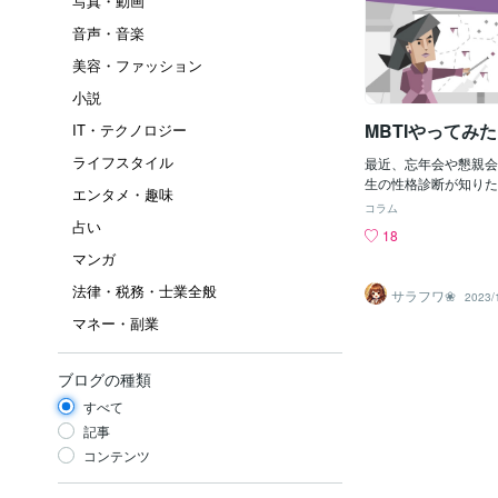
写真・動画
音声・音楽
美容・ファッション
小説
MBTIやってみた
IT・テクノロジー
ライフスタイル
最近、忘年会や懇親会
生の性格診断が知りた
エンタメ・趣味
で、MBTI診断をや
コラム
生たちによく質問を受
占い
18
カテゴリーを忘れてし
マンガ
前にもやったのだが、
り覚えていたのだが..
法律・税務・士業全般
サラフワ❀
2023/
結果はこちら。 「指
マネー・副業
た！！そう、以前もこ
も、嫌われる性格らしい
からだそう。 日本人
ブログの種類
2.57％と最も少ない
最小数値の中でも男性
すべて
ことで、「指揮官」女性
記事
う。(下のグラフの一
コンテンツ
がそう)激レアじゃん
てるねとよく言われてき