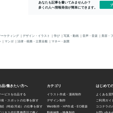
TIの性格タイプ】
なってみてはいかかでしょうか！梅個性
あなたも記事を書いてみませんか？
ブ
グ形式で解説｜16
(大物)：https://coconala.com/blogs/2722
多くの人へ情報発信が簡単にできます。
抜粋)向いている職
005/228651 松個性(城) ：https://cocon
った。 ・・・確か
ala.com/blogs/2722005/228889 桜個性
かし、「感情論が
(人) ：https://coconala.com/blogs/2722
寄り添えないらし
005/228829 リズム意味 ：https://cocon
機じゃん！！ココナラ
ala.com/blogs/2722005/215858 １００
か？！うーん...
０円クーポン：https://coconala.com/invit
マーケティング
｜
デザイン・イラスト
｜
学び
｜
写真・動画
｜
音声・音楽
｜
美容・
ココナラ電話相談
e/B5QXX3
い
｜
マンガ
｜
法律・税務・士業全般
｜
マネー・副業
分野は・論点整理
の意見 ・客観的/合
いうことで、 日本
してみたい勇気の
に導きたい方、 第
言って欲しい方、
ドMの方... どうぞ
｀) (相性がいいの
す...)そういえ
品評価に☆2をつけ