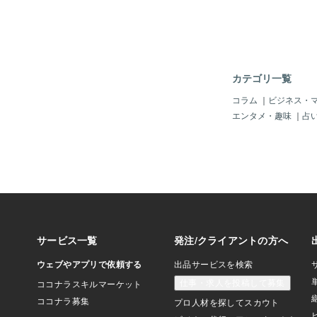
(「【日本人に多いMB
割合と比率をランキン
パーソナリティ」より
業に「大学教授」とあ
に、適職だと思う。し
苦手」だそうで、人に
カテゴリ一覧
い... ココナラの危
の仕事は向いていないの
コラム
｜
ビジネス・
なんか複雑。おそらく
エンタメ・趣味
｜
占
の経験上、私の得意な
(揉め事仲介)・第三者
理的判断かと思う。と
では稀少な珍獣とお話
ある方、お悩みを解決
三者の意見をスパッと
MBTI「擁護者」の方、 
いらしてください(*´ω
は、擁護者さんだそうで
ば、だいぶ前に私の出
「愚痴