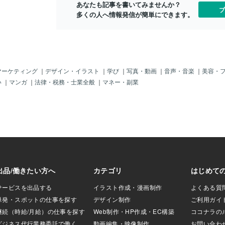
あなたも記事を書いてみませんか？
ブ
多くの人へ情報発信が簡単にできます。
マーケティング
｜
デザイン・イラスト
｜
学び
｜
写真・動画
｜
音声・音楽
｜
美容・
い
｜
マンガ
｜
法律・税務・士業全般
｜
マネー・副業