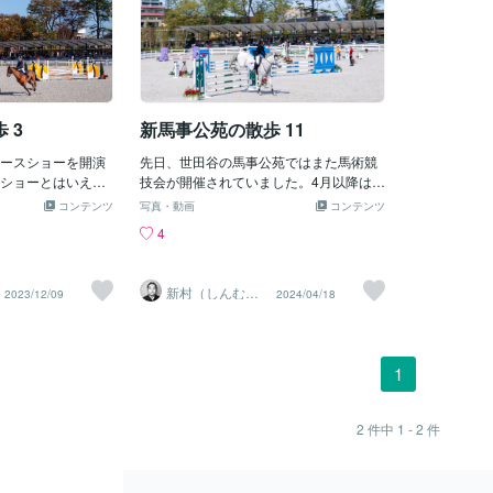
 3
新馬事公苑の散歩 11
ースショーを開演
先日、世田谷の馬事公苑ではまた馬術競
ショーとはいえ、
技会が開催されていました。4月以降は週
。競技会ですので
末に多くのイベントが開催されています
コンテンツ
写真・動画
コンテンツ
リーする騎手や馬
ので今後も楽しみです。入場は無料です
4
だけではなく、競
し、苑内には大きな芝生広場もありピク
馬たちも見られる
ニックにも向いていますのでお近くの方
。見物しながら何
はお散歩に絶好なスポットかと思いま
新村（しんむ
2023/12/09
2024/04/18
のでアップしてま
す。競技会は学生の馬術大会でした、ま
ら）
馬を間近で見られ
た少し写真も撮りましたのでアップして
まいります。動画も撮影しております。Y
outubeチャンネル「新バジコウエン 〜
1
世田谷の馬動画チャンネル〜」も覗いて
みていただけましたら幸いです。
2
件中
1 - 2
件