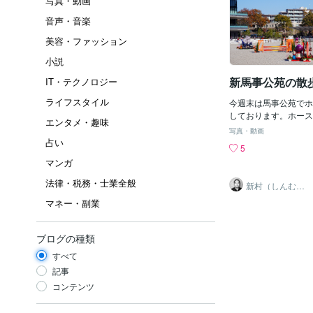
写真・動画
音声・音楽
美容・ファッション
小説
新馬事公苑の散歩
IT・テクノロジー
ライフスタイル
今週末は馬事公苑でホ
しております。ホース
エンタメ・趣味
内容は馬術大会ですね
写真・動画
全国から競技にエント
占い
5
が見られます。競技場
マンガ
技会に備えて調整する
のが良いところですね
法律・税務・士業全般
新村（しんむ
枚か写真も撮りました
ら）
マネー・副業
いります。鍛えられた
るのは良いですね。
ブログの種類
すべて
記事
コンテンツ