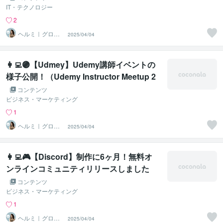
IT・テクノロジー
2
ヘルミ｜グロー
2025/04/04
バルSNS講師
👩‍💻🟣【Udmey】Udemy講師イベントの
様子公開！（Udemy Instructor Meetup 2
024）年に1度のUdemy講師の祭典
コンテンツ
ビジネス・マーケティング
1
ヘルミ｜グロー
2025/04/04
バルSNS講師
👩‍💻🎮【Discord】制作に6ヶ月！無料オ
ンラインコミュニティリリースしました
コンテンツ
ビジネス・マーケティング
1
ヘルミ｜グロー
2025/04/04