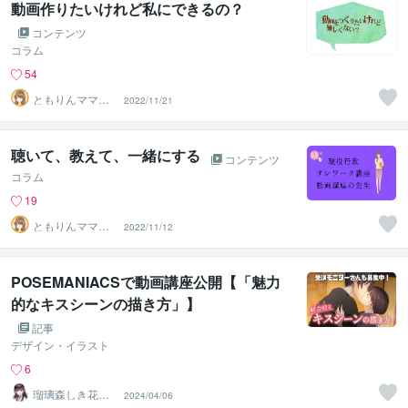
動画作りたいけれど私にできるの？
コンテンツ
コラム
54
ともりんママ❤
2022/11/21
ノマドワーカー
若林朋凛
聴いて、教えて、一緒にする
コンテンツ
コラム
19
ともりんママ❤
2022/11/12
ノマドワーカー
若林朋凛
POSEMANIACSで動画講座公開【「魅力
的なキスシーンの描き方」】
記事
デザイン・イラスト
6
瑠璃森しき花｜
2024/04/06
乙女向け 和服イ