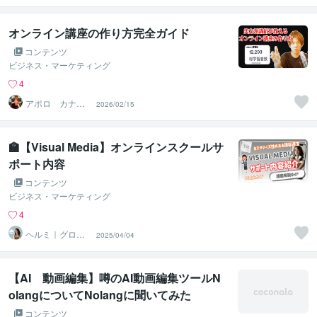
ラスト
オンライン講座の作り方完全ガイド
コンテンツ
ビジネス・マーケティング
4
アポロ カナダ
2026/02/15
在住起業家☑️
🏫【Visual Media】オンラインスクールサ
ポート内容
コンテンツ
ビジネス・マーケティング
4
ヘルミ｜グロー
2025/04/04
バルSNS講師
【AI 動画編集】噂のAI動画編集ツールN
olangについてNolangに聞いてみた
コンテンツ