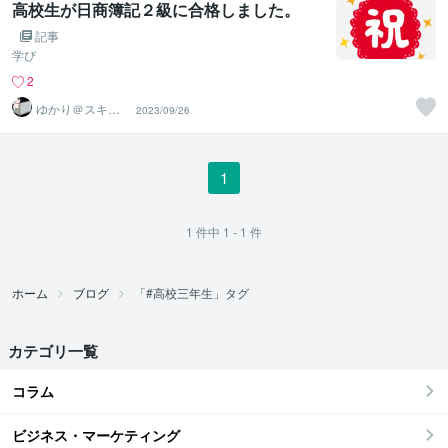
高校生が日商簿記２級に合格しました。
記事
学び
2
ゆかり＠スキル
2023/09/26
アップアドバイ
ザー
1
1
件中
1 - 1
件
ホーム
ブログ
「#高校三年生」タグ
カテゴリ一覧
コラム
ビジネス・マーケティング