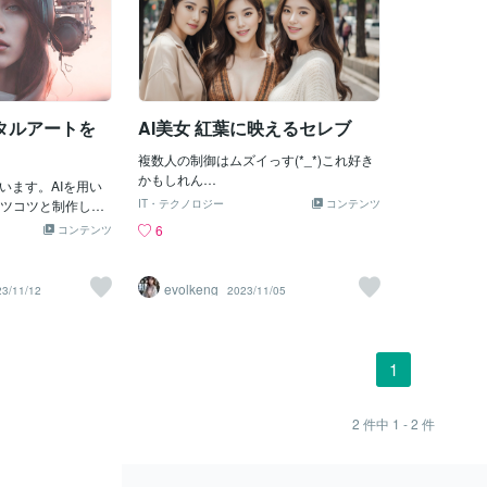
タルアートを
AI美女 紅葉に映えるセレブ
複数人の制御はムズイっす(*_*)これ好き
かもしれん…
言います。AIを用い
ツコツと制作して
IT・テクノロジー
コンテンツ
NSなどで発表して
6
コンテンツ
ラのブログでも公
ent Girl」という
ラストとペンタッ
evolkeng
23/11/12
2023/11/05
す。
1
2
件中
1 - 2
件