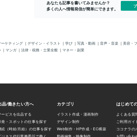
あなたも記事を書いてみませんか？
ブ
多くの人へ情報発信が簡単にできます。
マーケティング
｜
デザイン・イラスト
｜
学び
｜
写真・動画
｜
音声・音楽
｜
美容・
い
｜
マンガ
｜
法律・税務・士業全般
｜
マネー・副業