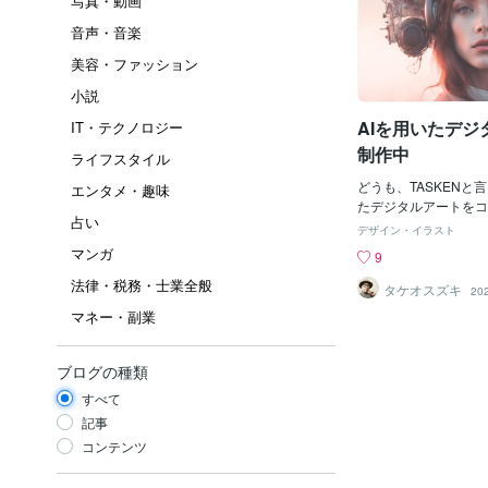
写真・動画
音声・音楽
美容・ファッション
小説
AIを用いたデジ
IT・テクノロジー
制作中
ライフスタイル
どうも、TASKENと
エンタメ・趣味
たデジタルアートをコ
占い
おり、個人ブログ、S
デザイン・イラスト
いるのですが、ココナ
マンガ
9
開してみました。「Ambi
法律・税務・士業全般
シリーズでリアルなイ
タケオスズキ
20
チのイラストになりま
マネー・副業
ブログの種類
すべて
記事
コンテンツ