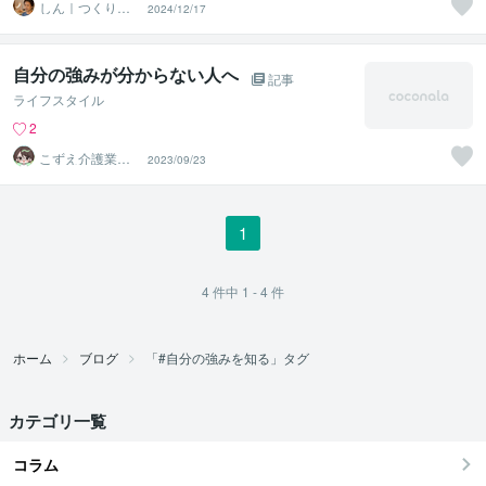
しん｜つくり手
2024/12/17
応援サポーター
自分の強みが分からない人へ
記事
ライフスタイル
2
こずえ介護業界1
2023/09/23
8年＆現役ケアマ
ネ
1
4
件中
1 - 4
件
ホーム
ブログ
「#自分の強みを知る」タグ
カテゴリ一覧
コラム