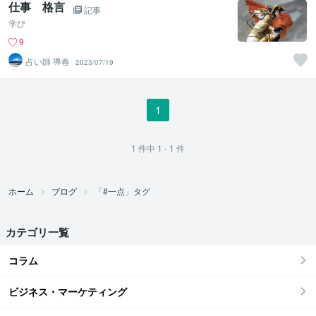
仕事 格言
記事
学び
9
占い師 導春
2023/07/19
1
1
件中
1 - 1
件
ホーム
ブログ
「#一点」タグ
カテゴリ一覧
コラム
ビジネス・マーケティング