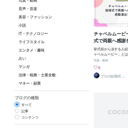
写真・動画
音声・音楽
美容・ファッション
小説
チャペルムービ
IT・テクノロジー
式で両親へ感謝
ライフスタイル
演出を解説
挙式前から涙する人続
エンタメ・趣味
ャペルムービー」とは
占い
新しい演出として人気
写真・動画
チャペルムービーです
マンガ
6
るプロフィールムービ
法律・税務・士業全般
ムービーとは異なり、
プロの結婚式 映
像作家 キタガワ
に上映される映像演出
マネー・副業
への感謝や、これまで
ゲストへの想いを伝え
動した」「結婚式で一
ブログの種類
声も多く聞かれます。
すべて
ムービーの魅力や作り
コメント例をご紹介しま
記事
ムービーとは？ チャ
コンテンツ
挙式開始前にチャペル
のことです。 新婦入