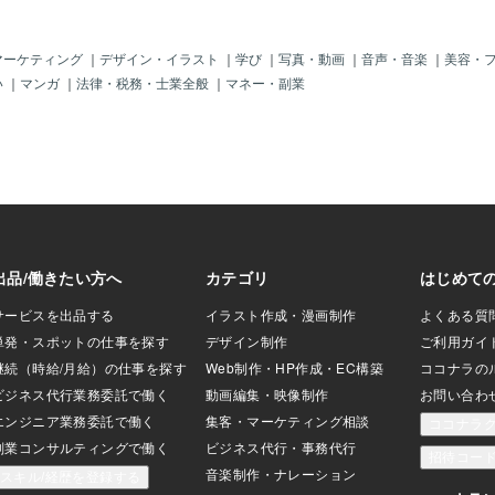
 ※どの写真でどの
分かりやすいよう
幸いです。 次にサ
マーケティング
｜
デザイン・イラスト
｜
学び
｜
写真・動画
｜
音声・音楽
｜
美容・
伝えさせていただ
い
｜
マンガ
｜
法律・税務・士業全般
｜
マネー・副業
ライド番号です 01
2(写真なし) バージ
ってる？ 03(写真
ら今まで 歩んでき
真なし) 扉が開くと
 05(写真なし) 私
えているかな？ 0
8(写真C) どんな時も
ありがとう 09(写
日まで たくさん愛し
(写真E)