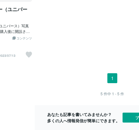
ゲストが着席して
ります。「手紙だと照れちゃう…」とい
ることで、涙
ー（ユニバー
を利用して上映さ
う花嫁さんでも、映像なら自然に気持ち
きます。 ス
ざまですが主に ・両
を伝えられるのも嬉しいポイントです♪
期の写真や家
の思い出 ・ゲストへ
流すタイミングは？一般的には次の2パタ
ンロードの一
式への想い などが中
ユニバース）写真
ーンが人気です：・新郎入場前・新婦入
させてくれます
なぜ人気なの？ ① 挙
購入後に開設され
場（バージンロード）直前多くの式場で
タイミングで
を作れる チャペル
せていただきま
は、新婦が歩き始める直前に上映するス
ングには２パ
コンテンツ
で、会場全体が温
 ①「お父さんへ」
タイルが主流。映像を通して花嫁の歩み
場前 ・新婦
す。 挙式への期待
さんへ」＋「お母さ
や想いがゲストとつながり、式全体の雰
多くの式場で
な時間になりま
「お父さんへ」＋
囲気もぐっと深まります。映像演出の種
に流すスタイ
2023/07/13
感謝を伝えられる 普段
ストの皆さまへ」
類と特徴チャペルムービー以外にも、結
映像で感謝を
い「ありがと
です。 【写真やメッ
婚式には映像演出がいろいろありま
葉にしづらい
そ、素直な気持ちを
ついてご案内させ
す：・チャペルムービー：挙式前に家族
像を通じて花
--- ③ ゲストに
真やメッセージの提
やゲストへ「ありがとう」を伝える・オ
の一体感を生
1
式に来てくれたゲス
画では写真やメッセ
ープニングムービー：披露宴の始まりを
深まります。 
くれてありがとう」
真やメッセージに
彩る演出・プロフィールムービー：中座
プロフィール
れるのも大きな魅
分の動画の場合のご
時に二人の歴史や思い出を紹介使い分け
ムービーの特
5
件中
1 - 5
件
ペルムービーの基本構成
ッセージの枚数は
ることで、式全体の流れがスムーズにな
ルムービー：
日はお越しいただき
想的です ※枚数は
り、感動もアップ！チャペルムービーの
「ありがとう
ます 本日の挙式が
スライドの長さを
作り方｜必要素材＆編集のコツ用意する
ムービー：披
あなたも記事を書いてみませんか？
な枚数で大丈夫で
素材はシンプルに 3つだけ です！1.写真
告げる ・プ
ブ
多くの人へ情報発信が簡単にできます。
ジの提出方法】 ▶写
幼少期や節目の記念日、親子の思い出な
時、ふたりの
ラのファイル添付
ど5〜10枚が目安2.コ
願いします。 ▶で
出は写真の添付と