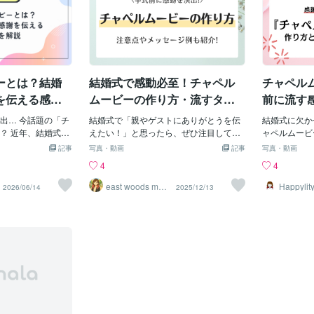
ーとは？結婚
結婚式で感動必至！チャペル
チャペル
を伝える感動
ムービーの作り方・流すタイ
前に流す
ミング・メッセージ例完全ガ
メッセー
出… 今話題の「チ
結婚式で「親やゲストにありがとうを伝
結婚式に欠か
イド
？ 近年、結婚式の
えたい！」と思ったら、ぜひ注目してほ
ャペルムービ
を集めているのが
しい演出のひとつが チャペルムービー。
ービーで、親
記事
写真・動画
記事
写真・動画
。 披露宴で上映す
挙式前に流す感動ムービーで、家族や友
う”を伝える
4
4
ーやオープニング
人と涙と笑顔あふれる時間を作れるんで
ます。 この
挙式が始まる直前
す♡この記事では、・チャペルムービー
ーの魅力と流
east woods movi
Happylit
2026/06/14
2025/12/13
e
です。 特にご両親
の魅力と流すタイミング・自作するか外
ている？外注
支えてくださった
注するかのメリット・注意点・作成に必
・作成に必要
られるため、「感
要な素材＆編集のコツ・親・家族・ゲス
セージに使え
番泣いた」という
トに使えるメッセージ例…を、式場担当
族・ゲストへ
 今回は、チャペル
者の話も交えてわかりやすく解説しま
ムービーが作
方、実際に使える
す！チャペルムービーとは？チャペルム
話も交えて詳
す。 --- チャペル
ービーは、挙式前に上映する 感謝のムー
ルムービーと
ペルムービーとは、
ビー のこと。幼少期の写真や家族との思
る“特別な時
内で上映する映像
い出を映像で振り返ることで、バージン
挙式前に上映
場前や新郎新婦入場
ロードを歩く瞬間がより特別なものにな
親への感謝や