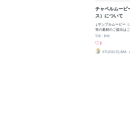
前に流すことが多く、
チャペルムービ
式が始まるまでの時間
れます。 内容はさま
ス）について
親への感謝 ・家族と
のメッセージ ・結婚
↓サンプルムービー（
心となります。 --- 
等の素材のご提出はご
式前から感動的な空気
るトークルームで行わ
写真・動画
ムービーが流れること
す。動画の基本構成は
2
かい雰囲気に包まれま
の１部構成 ②「お父
感も高まり、より特別
んへ」の２部構成 ③
STUDIO ELIMA
す。 --- ② 両親へ
「お母さんへ」＋「ゲ
は照れくさくて言えな
の３部構成 が一般的
う」。 映像だからこ
セージの提出方法】に
伝えることができます。 
ていただきます 【写
も想いが伝わる 結婚
出方法】 サンプル動
トへ、 「今日は来て
ージは約６秒で次の写
という気持ちを伝えら
切り替わります 約４
力です。 --- チャ
提出いただく写真やメ
① オープニング 本
３５～４０枚程度が理
誠にありがとうござい
あくまでも目安です。
皆さまにとっても
調整しますのでお好き
す 【写真とメッセー
真のご提出は「ココナ
機能からご提出」をお
きればメッセージの提