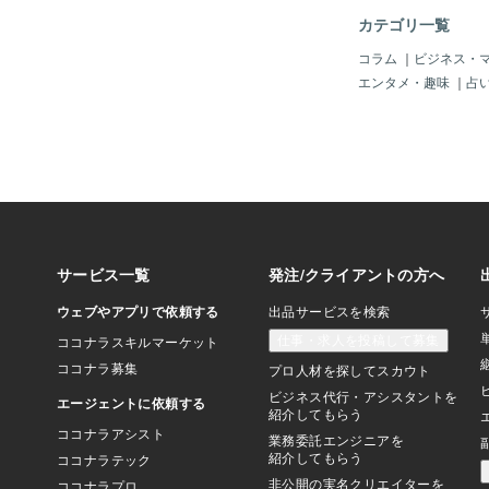
同時にお願いします。
カテゴリ一覧
コメントを使用するか
にお教えいただければ
コラム
｜
ビジネス・
ンプル動画の構成をお
エンタメ・趣味
｜
占
きます。※01～12はス
(写真なし) お父さん 0
ンロードの 意味って知
なし) 私が生まれてか
た道なんだって 04(写
き それは私が産まれた日
が産まれた日のこと 覚
6 写真A 07 写真B 0
優しく 見守ってくれて
真D) 産まれてから今
てくれてありがとう 10