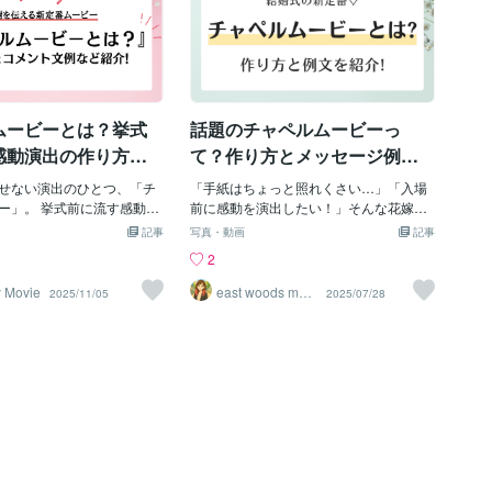
ムービーとは？挙式
話題のチャペルムービーっ
感動演出の作り方と
て？作り方とメッセージ例文
ジ例
まとめ
せない演出のひとつ、「チ
「手紙はちょっと照れくさい…」「入場
ー」。 挙式前に流す感動ム
前に感動を演出したい！」そんな花嫁さ
やゲストへの“ありがと
んに人気急上昇中なのが、**“チャペルム
記事
写真・動画
記事
新しい形として注目されてい
ービー”**です！両親やゲストへの感謝の
2
記事では、 ・チャペルムービ
気持ちを、映像でそっと伝えるこのムー
すタイミング ・自作に向い
ビー。挙式の前に流すことで、式全体が
y Movie
east woods movi
2025/11/05
2025/07/28
e
すべき？メリット・注意点
グッと感動的に♡この記事では、・チャ
な素材と編集のコツ ・メッ
ペルムービーってどんな演出？・作ると
るコメント例文（親・家
きのポイントは？自作 or 外注？・すぐ使
） など、誰でも感動させる
える！感動メッセージ例文集…などな
れる方法を、式場担当者の
ど、初めてでも安心なチャペルムービー
しく解説します！🎬 チャペ
の作り方をまとめました✨そもそも「チ
は？結婚式で感謝を伝え
ャペルムービー」ってなに？チャペルム
間”チャペルムービーとは、
ービーとは、挙式前に流す感謝のメッセ
する感動ムービーのこと。
ージ映像のこと。新婦が入場する“バージ
家族との思い出を映像で綴
ンロードの直前”など、緊張と感動が高ま