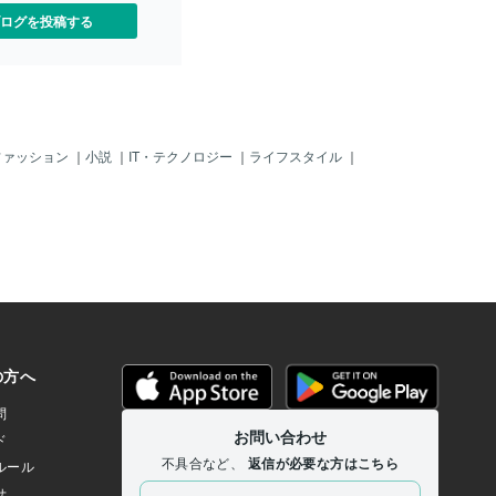
ので～、何でも米国が指示
ログを投稿する
リカのように不法移民が多
る」状況と一緒の「異常な
るのは明らかじゃ。すでに
から（移転や脱出？）して
が多いのじゃ。この情報は
集会を取材に来た外国人ジ
」の情報じゃ。＾＾まあ、
ファッション
｜
小説
｜
IT・テクノロジー
｜
ライフスタイル
｜
も前からすでに「異常」で
「トルコ国籍」の「素性も
ド人」が「高額チケットを
申請しているの？」じゃ。
普通は、カネなんて持って
じゃ。「命からがら、弾圧
げてくる人々」じゃ。「日
ケット持ってる上に、クル
テロ組織）がからんでいる
識」じゃ。だから「トルコ
ドアン」が「あるヨーロッ
込んだ、クルド反政府組織
き渡しを要求」したのじ
応合意して～、その欧州の
O＝北大