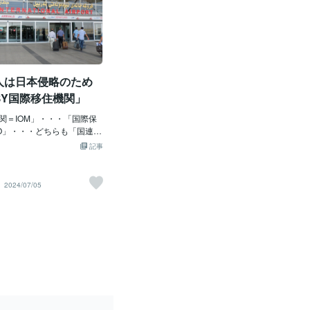
人は日本侵略のため
BY国際移住機関」
関＝IOM」・・・「国際保
O」・・・どちらも「国連＝
の組織じゃ。そもそも「国
記事
ニ？・・・はい～「UNITE
NS」じゃね。「第二次大戦
の平和・安全・経済・社
2024/07/05
持、守るための国際機関」
♪すんごいねぇ～♪まるで
球防衛軍？」みたいじゃ。
戦隊ゴレンジャー？」みた
～。その「国際移住機関＝I
、密かに？「日本にクルド人
いるのか？」が問題じゃ。
れている「岸田増税クソめ
題ではあるが～、ヤツも
CIA」の部下？というか