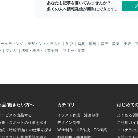
あなたも記事を書いてみませんか？
だったかも。その
ん ガラスの強度は 時速112kmの野球ボー
「手先？」な
ブ
多くの人へ情報発信が簡単にできます。
らがら逃げてき
ルの直撃や 直径2.5～5cmのヒョウにも耐
すれば「アメ
、朝鮮から逃げる
え 100人乗っても大丈夫です！ 価格が高
く侵入してい
捕まったら殺され
級車並みで １モーターモデル約894万円
国家？」にな
んでいたマシンガ
２モーターモデル約1174万円 ３モーター
もう「川口市
～じゃ！＾＾；」
モデル約1467万円 〓＝〓＝〓＝〓＝〓＝
いる日本人」
に撃ったな
〓＝〓＝〓＝〓 【室内装備】 積載重量が
「日本の抗議
ちょっとはヒトに
1134㎏も搭載でき けん引力が4990㎏ま
ャーナリスト
マーケティング
｜
デザイン・イラスト
｜
学び
｜
写真・動画
｜
音声・音楽
｜
美容・
・・ま、仕方ない
でが可能で これは平均的なアフリカ象と
言われなくて
い
｜
マンガ
｜
法律・税務・士業全般
｜
マネー・副業
んな「ゼロ戦」パ
同等の けん引能力です。 1回の充電で最
しょ？！何で
！帰る船に乗るた
大547㎞走行可能で 別売りのバッテリー
知れないクル
」を船員？とかに
を装備すれば 最大705㎞まで走行可能に
使用して難民
＾＾；そういうお
なり 15分で235㎞走行分充電できます 操
「難民って、
すごい所はまだあ
作方法が運転席の横に設置された 18イン
ないわい！」
島・呉に帰還して
チタッチパネルのみで操作し 全ての計器
政府等から逃
ゃないけど、ちょ
類もここに表示され 運転席回りに何もあ
本行の高額チ
ていて、ＧＨＱの
りません 天面もガラス張りになってて 日
ドといえば（
拳銃ぶら下げて
光が直接入ってきても 眩しくないスモー
のは世界の常
たそうだ。（今、
クガラスで 丁度良い感じで明るいです
大統領＝エル
としてボクの秘密
パ政府に逃げ
よ＾＾；）それか
の犯罪者の引
結婚」もした。そ
ゃ。それが一
の生みの親ともい
国家は「NAT