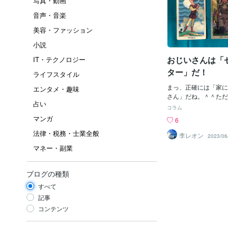
写真・動画
音声・音楽
美容・ファッション
小説
おじいさんは「
IT・テクノロジー
ター」だ！
ライフスタイル
まっ、正確には「家に
エンタメ・趣味
さん」だね。＾＾ただ
占い
いヤツだった。＾＾；
コラム
「予科練」にいて「ゼ
マンガ
6
を受けていたのじゃ。
法律・税務・士業全般
は「誰にも負けない棒
李レオン
2023/06
いたそ～じゃね。その
マネー・副業
れ、「ゼロ戦」に搭乗
からんけど、フライト
ル、マフラーなどは持
ブログの種類
ね？！（たしかそうだ
すべて
す）当時はたしか「海
用していたと思うけど
記事
受けたんだろ～ね。ま
コンテンツ
ト」はじめ大型戦艦の
り最先端戦闘機だった