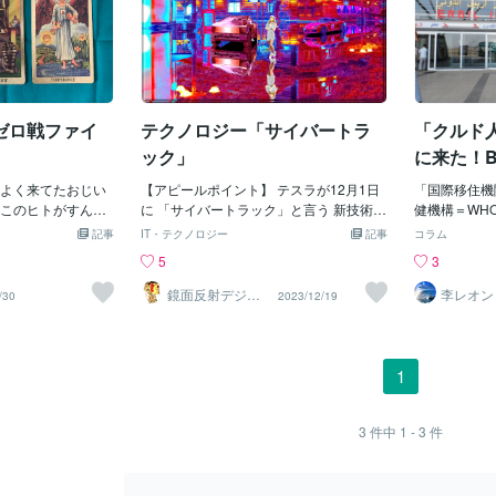
ゼロ戦ファイ
テクノロジー「サイバートラ
「クルド
ック」
に来た！
よく来てたおじい
【アピールポイント】 テスラが12月1日
「国際移住機
このヒトがすんご
に 「サイバートラック」と言う 新技術に
健機構＝WH
若いときは呉の
よる高い安定性が売りの 電気自動車を販
UN」支配下
記事
IT・テクノロジー
記事
コラム
ロ戦」の飛行訓練
売し始めました 2.7秒で時速100kmに到
連」って、ナ
5
3
＾＾その訓練中に
達する加速や 最高速度が時速209kmも出
D NATIO
術」で名が知れて
る性能で アルミ超合金やアーマーガラス
後」の「世界
鏡面反射デジタ
李レオン
/30
2023/12/19
ルアート製作所
彼も朝鮮に派遣さ
により 弾丸や横転からも乗員を守ります
会・文化を維
（鈴木穣）
できたかどうかわ
更にボディーの土台は 巨大なアルミ板を
じゃ。ほぉ～
スーツやゴーグ
プレスして作られ 溶接する作業を無くし
「ウルトラ地
っていたそ～じゃ
て 作業効率も良くされてます。 ボディー
うん？「秘密
1
と記憶しておりま
のアルミ超合金の正式名は 「ウルトラハ
いでもアルし
軍」がゼロ戦を使
ードステンレス スチールエクソスケルト
OM」が何で
、それで飛行訓練
ン」と言い スペースXのロケットの素材
を送り込んで
3
件中
1 - 3
件
、呉なので「ヤマ
です。 ボディーの強度は マシンガンで撃
まあ、受け入
建設場だし、やは
たれても貫通せず 蹴ったり殴ったりして
がね」も超問
「ゼロ」のパイロ
も凹まず ボールが当たっても傷つきませ
「アメリカ＝