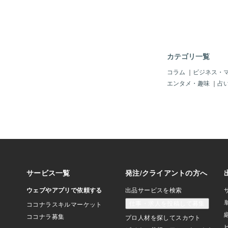
ットは「憧れのマト」
彼も終戦時には「命か
た！」と言っていたし
際には「も～夢中で、
ると思い、ジープに積
ンでバンバン撃ったそ
カテゴリ一覧
（あのねぇ～、そんな
ら・・・たぶん・・・
コラム
｜
ビジネス・
当たってないかえ？・
エンタメ・趣味
｜
占
けどねぇ～＾＾；）そ
イロットのおじ～さん
めに「大事なマフラー
差し出したそ～じゃ。
じ～さんだけど、彼の
ったのじゃ！！彼は広
すぐ「ぐれん隊」？じ
い「８９３」？をやっ
黒人兵からもらった？
「荒れた生活」してい
その拳銃の一部は形見
部屋に保管してあるぜ
ら彼のオヤの勧めで「
して、あの「ゼロ戦」
える「三菱