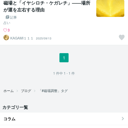
磁場と「イヤシロチ・ケガレチ」——場所
が運を左右する理由
記事
占い
3
KAGAMI１１１
2025/09/13
1
1
件中
1 - 1
件
ホーム
ブログ
「#磁場調整」タグ
カテゴリ一覧
コラム