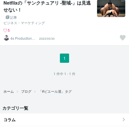
Netflixの「サンクチュアリ -聖域-」は見逃
せない！
記事
ビジネス・マーケティング
5
4s Production
2023/05/30
中沢
1
1
件中
1 - 1
件
ホーム
ブログ
「#ピエール瀧」タグ
カテゴリ一覧
コラム