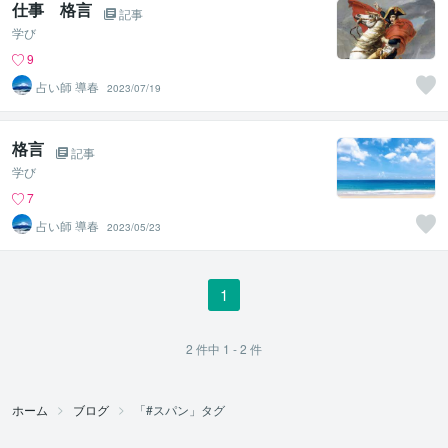
仕事 格言
記事
学び
9
占い師 導春
2023/07/19
格言
記事
学び
7
占い師 導春
2023/05/23
1
2
件中
1 - 2
件
ホーム
ブログ
「#スパン」タグ