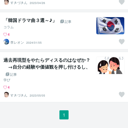
すきづきん
2023/04/26
「韓国ドラマ曲３選～♪」
記事
コラム
4
李レオン
2024/01/05
過去再現型をやたらディスるのはなぜか？
→自分の経験や価値観を押し付けるし、
マウントして「みげか診断」の探求を阻害
記事
するから
学び
4
すきづきん
2023/05/05
1