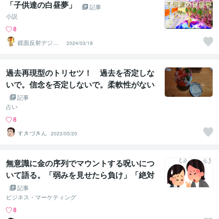
「子供達の白昼夢」
記事
小説
8
鏡面反射デジタ
2024/03/18
ルアート製作所
（鈴木穣）
過去再現型のトリセツ！ 過去を否定しな
いで。信念を否定しないで。柔軟性がない
って言わないで。
記事
占い
8
すきづきん
2023/05/20
無意識に金の序列でマウントする呪いにつ
いて語る。「弱みを見せたら負け」「絶対
に謝らない旦那」をみげか３タイプ診断で
記事
分析する
ビジネス・マーケティング
8