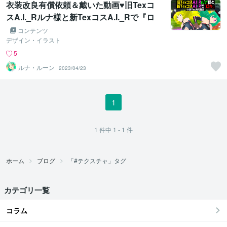
衣装改良有償依頼＆戴いた動画♥旧Texコ
スA.I._Rルナ様と新TexコスA.I._Rで『ロ
キ』
コンテンツ
デザイン・イラスト
5
ルナ・ルーン
2023/04/23
1
1
件中
1 - 1
件
ホーム
ブログ
「#テクスチャ」タグ
カテゴリ一覧
コラム