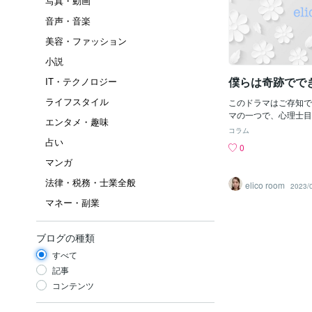
写真・動画
音声・音楽
美容・ファッション
小説
僕らは奇跡でで
IT・テクノロジー
ライフスタイル
このドラマはご存知で
マの一つで、心理士目
エンタメ・趣味
容を描いたドラマだな
コラム
己肯定ではなく自己受
占い
0
すごいのでもなくルー
マンガ
ごいのでもなく『心』
なってAmazonpri
法律・税務・士業全般
elico room
2023/
興味ある方は、自己受
マネー・副業
てみてくださいね～(^^♪
たいと思った方、ポチっ
料メッセージもご気軽
ブログの種類
ださい♡
すべて
記事
コンテンツ