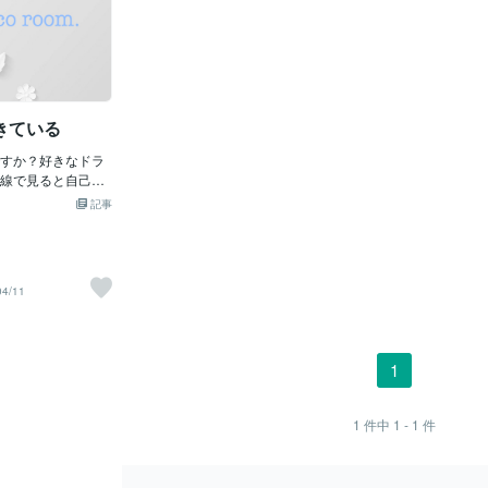
きている
すか？好きなドラ
線で見ると自己受
ぁって思うエセ自
記事
容常識を破るのが
ルを守れるのがす
を大切にしている
meで、1話無料かな？
04/11
容のきっかけに見
elico.と話してみ
とどうぞ(^^♪無
にお問い合わせく
1
1
件中
1 - 1
件