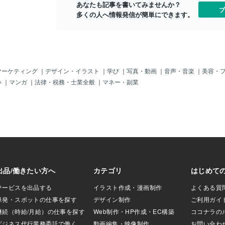
あなたも記事を書いてみませんか？
ブ
多くの人へ情報発信が簡単にできます。
マーケティング
｜
デザイン・イラスト
｜
学び
｜
写真・動画
｜
音声・音楽
｜
美容・
い
｜
マンガ
｜
法律・税務・士業全般
｜
マネー・副業