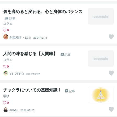
氣を高めると変わる、心と身体のバランス
記事
コラム
0
創氣庵主・はま
2024/12/15
人間の味を感じる【人間味】
記事
コラム
0
YT_ZERO
2020/10/22
チャクラについての基礎知識Ⅰ
記事
学び
0
ariosu
2020/07/25