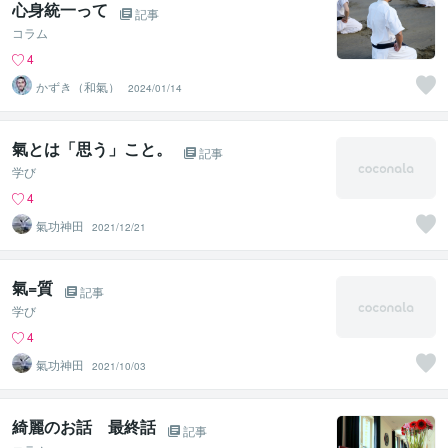
心身統一って
記事
コラム
4
かずき（和氣）
2024/01/14
氣とは「思う」こと。
記事
学び
4
氣功神田
2021/12/21
氣=質
記事
学び
4
氣功神田
2021/10/03
綺麗のお話 最終話
記事