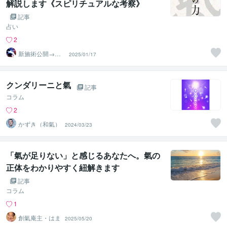
解説します《スピリチュアルな考察》
記事
占い
2
新施術公開→≪
2025/01/17
相手意識強制変
化≫◆星桜龍
クンダリーニと氣
記事
コラム
2
かずき（和氣）
2024/03/23
「氣が足りない」と感じるあなたへ。氣の
正体をわかりやすく紐解きます
記事
コラム
1
創氣庵主・はま
2025/05/20