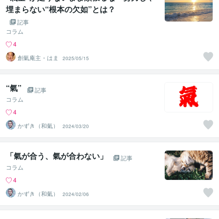
埋まらない“根本の欠如”とは？
記事
コラム
4
創氣庵主・はま
2025/05/15
“氣”
記事
コラム
4
かずき（和氣）
2024/03/20
「氣が合う、氣が合わない」
記事
コラム
4
かずき（和氣）
2024/02/06