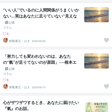
“いい人”でいるのに人間関係がうまくいか
ない…実はあなたに足りていない“見えな
い力”とは？
記事
コラム
3
創氣庵主・はま
2025/05/26
「努力しても変われないのは、あなた
の“氣”が足りてないのが原因」──根本エ
ネルギーを満たせば人生は勝手に動き出す
記事
コラム
3
創氣庵主・はま
2025/05/13
心がザワザワするとき、あなたに届けたい
『氣』のお話。