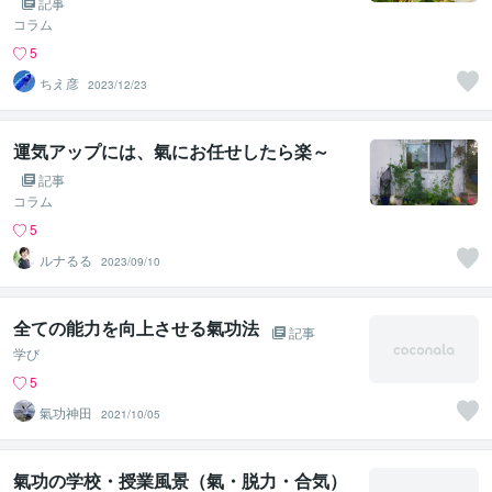
記事
コラム
5
ちえ彦
2023/12/23
運気アップには、氣にお任せしたら楽～
記事
コラム
5
ルナるる
2023/09/10
全ての能力を向上させる氣功法
記事
学び
5
氣功神田
2021/10/05
氣功の学校・授業風景（氣・脱力・合気）