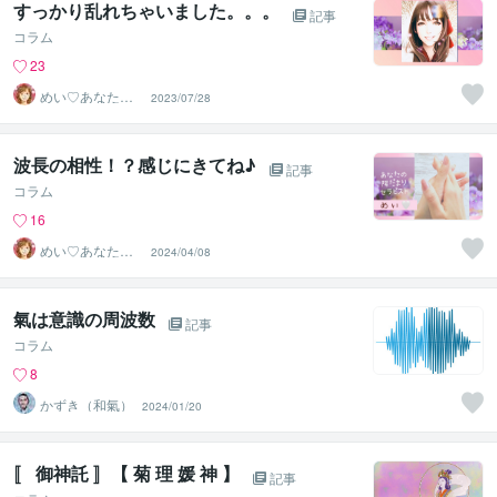
すっかり乱れちゃいました。。。
記事
コラム
23
めい♡あなたの
2023/07/28
陽だまりセラピ
スト
波長の相性！？感じにきてね♪
記事
コラム
16
めい♡あなたの
2024/04/08
陽だまりセラピ
スト
氣は意識の周波数
記事
コラム
8
かずき（和氣）
2024/01/20
〚 御神託 〛【 菊 理 媛 神 】
記事