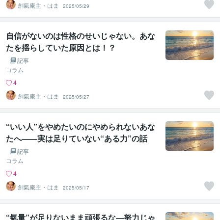
創氣庵主・はま
2025/05/29
自信がないのは性格のせいじゃない。あな
たを揺らしていた原因とは！？
記事
コラム
4
創氣庵主・はま
2025/05/27
“いい人”をやめたいのにやめられないあな
たへ——実は足りていない“ある力”の話
記事
コラム
4
創氣庵主・はま
2025/05/17
“氣量”が足りないまま頑張るな―努力じゃ