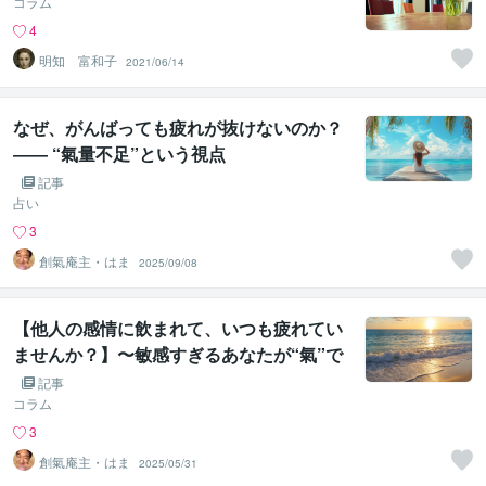
コラム
4
明知 富和子
2021/06/14
なぜ、がんばっても疲れが抜けないのか？
―― “氣量不足”という視点
記事
占い
3
創氣庵主・はま
2025/09/08
【他人の感情に飲まれて、いつも疲れてい
ませんか？】〜敏感すぎるあなたが“氣”で
自分軸を取り戻す方法〜
記事
コラム
3
創氣庵主・はま
2025/05/31