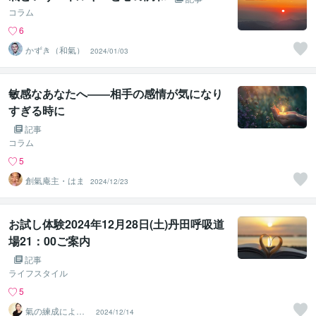
コラム
6
かずき（和氣）
2024/01/03
敏感なあなたへ――相手の感情が気になり
すぎる時に
記事
コラム
5
創氣庵主・はま
2024/12/23
お試し体験2024年12月28日(土)丹田呼吸道
場21：00ご案内
記事
ライフスタイル
5
氣の練成による
2024/12/14