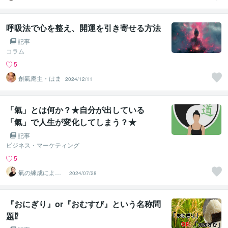
意識変容ガイド
｜氣功師有岐
呼吸法で心を整え、開運を引き寄せる方法
記事
コラム
5
創氣庵主・はま
2024/12/11
「氣」とは何か？★自分が出している
「氣」で人生が変化してしまう？★
記事
ビジネス・マーケティング
5
氣の練成による
2024/07/28
意識変容ガイド
｜氣功師有岐
『おにぎり』or『おむすび』という名称問
題⁉