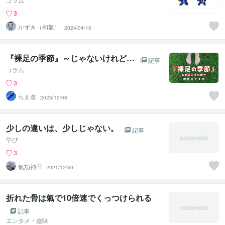
3
かずき（和氣）
2024/04/10
『裸足の季節』～じゃないけれど…
記事
コラム
3
ちえ彦
2023/12/08
少しの違いは、少しじゃない。
記事
学び
3
氣功神田
2021/12/30
折れた骨は氣で10倍速でくっつけられる
記事
エンタメ・趣味