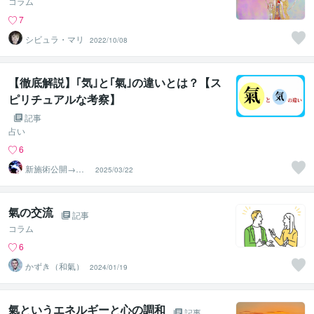
コラム
7
シビュラ・マリ
2022/10/08
【徹底解説】｢気｣と｢氣｣の違いとは？【ス
ピリチュアルな考察】
記事
占い
6
新施術公開→≪
2025/03/22
相手意識強制変
化≫◆星桜龍
氣の交流
記事
コラム
6
かずき（和氣）
2024/01/19
氣というエネルギーと心の調和
記事