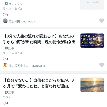
コンテンツ
ライフスタイル
5
氣功神田
2021/09/23
【3分で人生の流れが変わる？】あなたの
手から“氣”が出た瞬間、魂の使命が動き出
す理由とは
記事
ライフスタイル
4
魂の栄養士｜英
2026/02/15
やん
【自分がない…】自信ゼロだった私が、3
ヶ月で「変わったね」と言われた理由。
記事
コラム
4