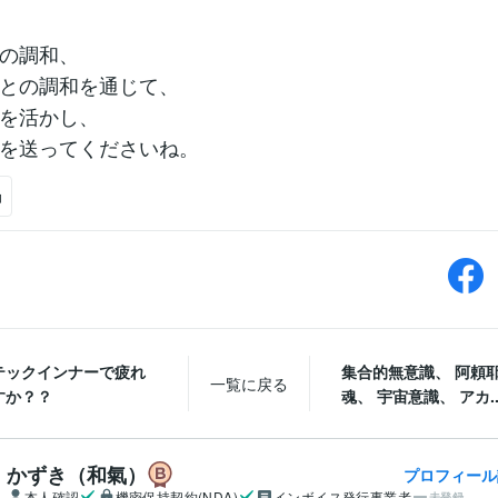
の調和、
との調和を通じて、
を活かし、
を送ってくださいね。
功
テックインナーで疲れ
集合的無意識、 阿頼
一覧に戻る
すか？？
魂、 宇宙意識、 アカ..
かずき（和氣）
プロフィール
本人確認
機密保持契約(NDA)
インボイス発行事業者
未登録