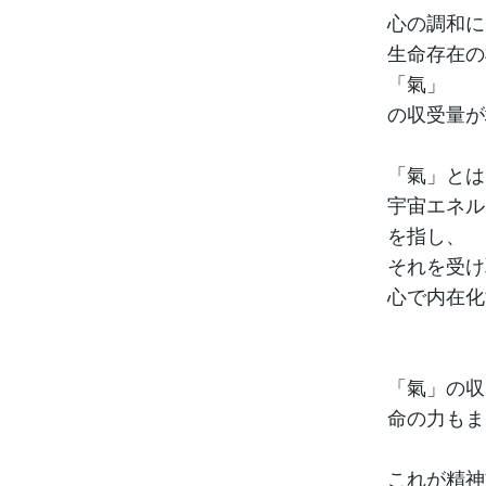
心の調和に
生命存在の
「氣」
の収受量が
「氣」とは
宇宙エネル
を指し、
それを受け
心で内在化
「氣」の収
命の力もま
これが精神