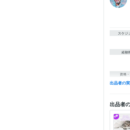
スケジ
経験
資格・
出品者の
得意
出品者