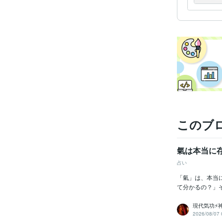
このブ
氣は本当に
占い
「氣」は、本当
て分かるの？」
現代気功⚡神
2026/08/07 