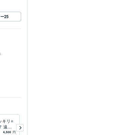
ロー
25
年
キリ⭐️
原因不明のモヤモヤ⭐️遠隔気
 遠隔
功で解消します 遠隔気功ヒ
頭の疲れ
ーリングで、「病気ではない
4,500
円
5.0
(13)
5,000
円