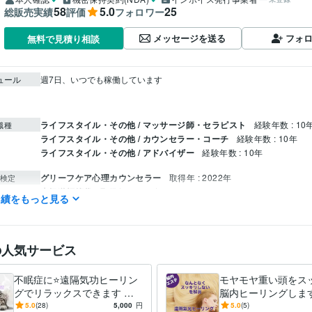
58
5.0
25
総販売実績
評価
フォロワー
メッセージを送る
フォ
無料で見積り相談
ュール
週7日、いつでも稼働しています

ライフスタイル・その他 / マッサージ師・セラピスト
経験年数 : 10
職種
ライフスタイル・その他 / カウンセラー・コーチ
経験年数 : 10年
ライフスタイル・その他 / アドバイザー
経験年数 : 10年
グリーフケア心理カウンセラー
取得年 : 2022年
検定
光氣道師範代
取得年 : 2019年
実績をもっと見る
占い
気功施術、遠隔気功、気功講師
分野
不眠
ウツ
不調
ダルイ
悩み相談・カウンセリング
精神の不安、身体の不安、恋愛・不倫
の人気サービス
恋愛
仕事
ウツ
不眠
不安
不眠症に⭐️遠隔気功ヒーリン
モヤモヤ重い頭をスッ
グでリラックスできます 遠
脳内ヒーリングします
隔気功ヒーリングでスッキリ
気功脳内エステで、
5.0
(28)
5,000
円
5.0
(5)