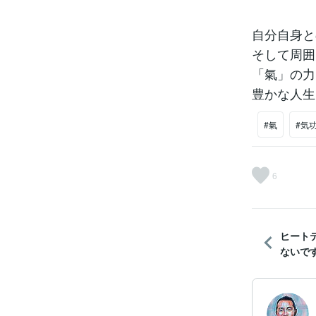
自分自身と
そして周囲
「氣」の力
豊かな人生
#氣
#気
6
ヒート
ないで