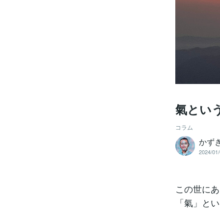
氣とい
コラム
かず
2024/01/
この世にあ
「氣」とい