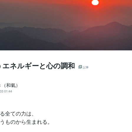
うエネルギーと心の調和
記事
き（和氣）
03 01:44
る全ての力は、
うものから生まれる。