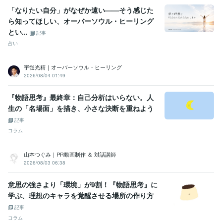
「なりたい自分」がなぜか遠い——そう感じた
ら知ってほしい、オーバーソウル・ヒーリング
とい...
記事
占い
宇髄光精｜オーバーソウル・ヒーリング
2026/08/04 01:49
『物語思考』最終章：自己分析はいらない。人
生の「名場面」を描き、小さな決断を重ねよう
記事
コラム
山本つぐみ｜PR動画制作 ＆ 対話講師
2026/08/03 06:38
意思の強さより「環境」が9割！『物語思考』に
学ぶ、理想のキャラを覚醒させる場所の作り方
記事
コラム