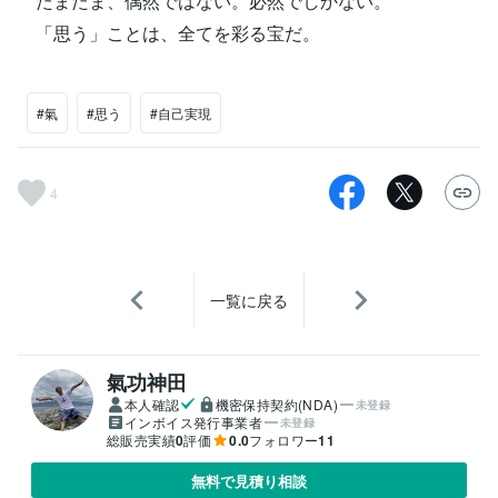
たまたま、偶然ではない。必然でしかない。
「思う」ことは、全てを彩る宝だ。
#氣
#思う
#自己実現
4
一覧に戻る
氣功神田
本人確認
機密保持契約(NDA)
未登録
インボイス発行事業者
未登録
総販売実績
0
評価
0.0
フォロワー
11
無料で見積り相談