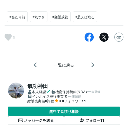
#当たり前
#気づき
#願望成就
#思えば成る
5
一覧に戻る
氣功神田
本人確認
機密保持契約(NDA)
未登録
インボイス発行事業者
未登録
総販売実績
0
評価
0.0
フォロワー
11
無料で見積り相談
メッセージを送る
フォロー
11