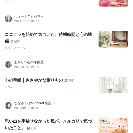
占い
ヴィーナス☆パワー
2021/11/03 00:02
ココナラを始めて気づいた、待機時間と心の準
備
記事
ライフスタイル
あかり♡心の小部屋
2026/07/13 22:20
心の手紙｜ささやかな贈りもの
記事
コラム
ななみ ♡ your heart 恋占い
2026/08/05 06:40
思い出を手放せなかった私が、メルカリで気づ
いたこと。
記事