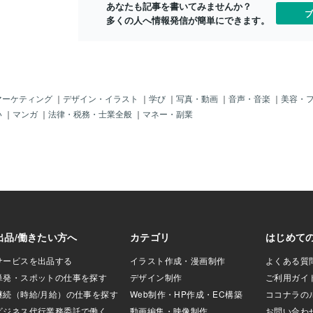
あなたも記事を書いてみませんか？
ブ
多くの人へ情報発信が簡単にできます。
マーケティング
｜
デザイン・イラスト
｜
学び
｜
写真・動画
｜
音声・音楽
｜
美容・
い
｜
マンガ
｜
法律・税務・士業全般
｜
マネー・副業