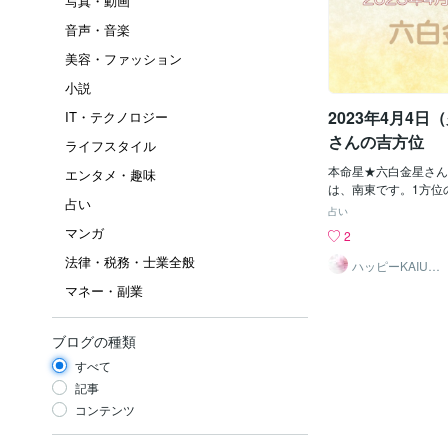
写真・動画
音声・音楽
美容・ファッション
小説
2023年4月4
IT・テクノロジー
さんの吉方位
ライフスタイル
本命星★六白金星さん
エンタメ・趣味
は、南東です。1方位
占い
盤吉方は、その日の吉
占い
で、いつ行って頂いて
マンガ
2
より効果的に吉効果を
法律・税務・士業全般
ば、早朝や午前中に家
ハッピーKAIUN
堂
です。午後に比べると
マネー・副業
気が澄んでいる状態な
率も高くなります。日
越しや旅行の吉方に比
ブログの種類
さめです。ですが、日
すべて
れ、少しずつ吉を取り
運が積み重なっていき
記事
に吉方位を取り入れて
コンテンツ
ょう♪