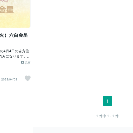
日（火）六白金星
の4月4日の吉方位
のみになります。日
方位になりますの
記事
も構いませんが、
得たいのであれ
を出るのがお勧め
2023/04/03
、午前中はまだ空
ので、吉運の吸収
盤の吉方は、お引
べると、効果も小
1
々の生活に取り入
にいくことで、吉
ます。日々の生活
1
件中
1 - 1
件
開運していきまし