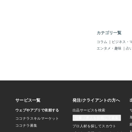
聞いていただけですが
瞬間は見届けることができ
ちなみにトップ画像の
な香りで花とか葉の雰
ですよね。何の花だろ
真を撮って今ブログを
カテゴリ一覧
たら沈丁花っぽい。な
るような？沈丁花の花
コラム
｜
ビジネス・
てみると勝利 栄光 
エンタメ・趣味
｜
占
白いヒヤシンスは（ほ
ど）たまたま雨上がり
もので今日の沈丁花も
影しただけ。どちらも
ら決勝戦にピッタリな
ックリ。飛行機雲とい
つことが決まっていた
た。これから録画を観
ろうと思います( *´
なさん本当におめでと
晴らしい日々をありが