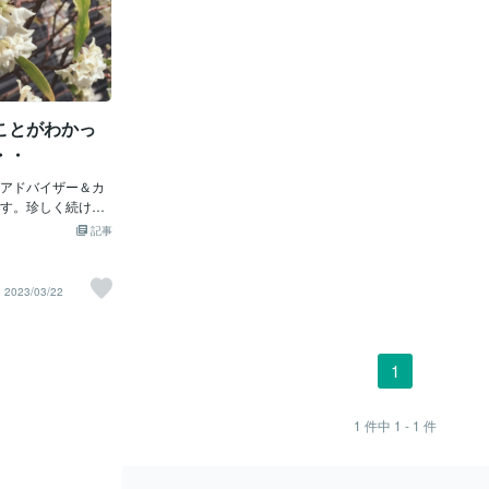
ことがわかっ
・・
アドバイザー＆カ
す。珍しく続けて
す。今朝は出勤ギ
記事
勝戦を観ていたの
Ｒと逆転するとこ
(*^^)v家を出てふ
2023/03/22
の飛行機雲が目に
思わず撮った写真
２本（日本）の飛
、優勝する！とな
1
に着くとＴＶでＷ
ありませんか！！
てていい？」と、
1
件中
1 - 1
件
んに聞くと日本中
ねわーい😃まぁＢ
いるのを何となく