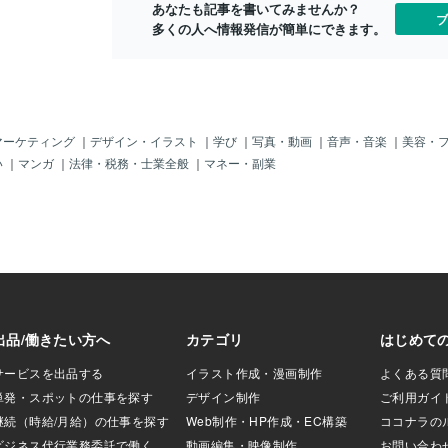
あなたも記事を書いてみませんか？
、それでも勝利の
ブ
多くの人へ情報発信が簡単にできます。
ました(*^-^*)
花。金木犀のよう
囲気も似ているん
う？と思いつつ写
書く前に調べてみ
んか聞いたことあ
言葉も一緒に調べ
マーケティング
｜
デザイン・イラスト
｜
学び
｜
写真・動画
｜
音声・音楽
｜
美容・
永遠 不滅昨日の
い
｜
マンガ
｜
法律・税務・士業全般
｜
マネー・副業
んのりピンクだけ
の散歩で撮影した
ふと気になって撮
後で意味を調べた
内容でめっちゃビ
い、これはもう勝
んだと思いまし
てさらに余韻に浸
艸｀)侍ジャパンのみ
うございます✨素
とう。