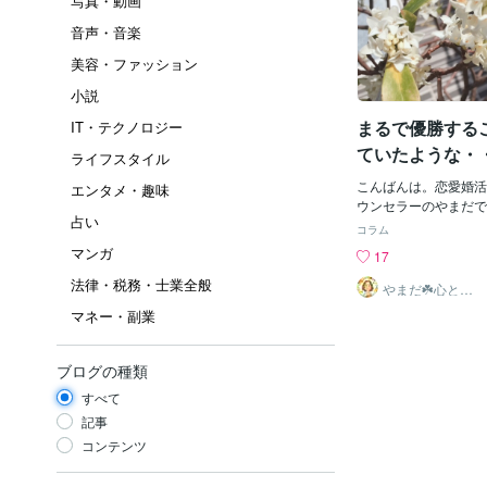
写真・動画
音声・音楽
美容・ファッション
小説
まるで優勝する
IT・テクノロジー
ていたような・
ライフスタイル
こんばんは。恋愛婚活
エンタメ・趣味
ウンセラーのやまだで
占い
ブログをＵＰしていま
コラム
リギリまでＷＢＣの決
マンガ
17
ですが、村上選手のＨ
法律・税務・士業全般
ろまで観ることができて
やまだ☘️心と頭
がスッキリ整う
と空を見上げると２本
マネー・副業
サロン
飛び込んで来ました。
の角度を変えて見ると
行機雲がＶ♬見た瞬間
ブログの種類
ぜか確信。そして職場
すべて
ＢＣが流れているでは
思わず「このまま流し
記事
出勤終えて帰る社員さ
コンテンツ
で応援することだから
ＧＭって感じで流して