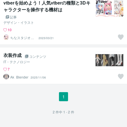
vtberを始めよう！人気vtberの種類と3Dキ
ャラクターを操作する機材は
記事
デザイン・イラスト
10
ちなスタジオ＠
2023/03/21
かわいいキャラ
制作
衣装作成
コンテンツ
IT・テクノロジー
7
Ak_Blender
2025/11/06
1
2
件中
1 - 2
件