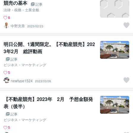
競売の基本
記事
法律・税務・士業全般
8
中野充章
2023/02/23
明日公開、1週間限定。【不動産競売】202
3年2月 総評動画
記事
ビジネス・マーケティング
5
newtype1524
2023/03/06
【不動産競売】2023年 2月 予想金額発
表（後半）
記事
ビジネス・マーケティング
5