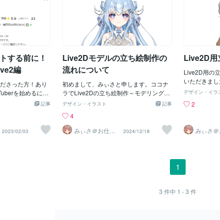
タートする前に！
Live2Dモデルの立ち絵制作の
Live2
ve2編
流れについて
Live2D用
いただきまし
ださった方！あり
初めまして、みぃさと申します。ココナ
いました！
uberを始めるにあ
ラでLive2Dの立ち絵制作～モデリング制
デザイン・イラ
のお話です。自分
作をメインに制作活動をしています。今
2
記事
デザイン・イラスト
記事
berのキャラクター
回Live2D用モデル立ち絵制作のご依頼を
4
ますよね！ここで
いただき、どういった内容から立ち絵を
を何点かご紹介し
制作しているのか、ご依頼をご検討され
みぃさ＠お仕事
みぃさ＠
2023/02/03
2024/12/18
受付中
受付中
クターのイメージ
ている方が少しでも参考になればと思い
の詩ミッコとか名前の
ブログを作成しました。◆モデルの容姿
のキャラだったら
詳細決めご依頼前にモデルのご希望内容
ローしないですよ
をお伺いしています。↓テンプレート□性
1
ンに考えて活動す
別： □見た目の年齢： □髪型： □髪色： □
ルのようなキャラ
目の色： □服装(現代風・ファンタジー
テム詩ミッコなん
風・中華風等ふわっとしたイメージだけ
3
件中
1 - 3
件
メージとかけ離れ
でも可)： □性格： □アクセサリー： □そ
にくいのでその名
の他：今回は□性別：女性□見た目の年
沸くような名前を
齢：20歳前後□その他：雪モチーフ。そ