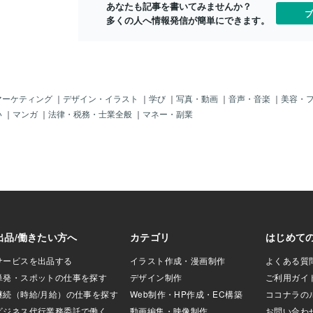
あなたも記事を書いてみませんか？
を感じますよね。
の他は全ておまかせという内容でした。
ブ
多くの人へ情報発信が簡単にできます。
を意識するアクア
◆ラフ案制作雪モチーフから◇可愛くか
々なアクアさんが
弱そうな女の子◇雪の妖精シマエナガを
分のチャンネルに
入れてみたい◇雪の結晶を装飾品や柄と
ルネームで検索し
して散りばめる◇薄い水色の髪に雪の白
索上位にでる名前
さをイメージした白のメッシュを入れる
えやすい 長すぎ
上記を入れようとラフ案を制作しまし
が簡単接続者が検
た。シルエットを意識して後ろに垂れリ
マーケティング
｜
デザイン・イラスト
｜
学び
｜
写真・動画
｜
音声・音楽
｜
美容・
なりに研究してみ
ボンや髪の毛を広がるようにしました。
い
｜
マンガ
｜
法律・税務・士業全般
｜
マネー・副業
④自分が好きにな
この段階で修正3回まで可能です。今回は
分の分身なんです
修正なしで次の工程に進みました。◆線
切ですよね。トッ
画・着色・パーツ分けラフ案のイメージ
スペルが長かったりと
を壊さないように清書をしています。か
参考までに！ちな
なり細かくパーツ分けしているので高可
もなかなかでし
動のモデリングでも対応可能です。立ち
するちなスタジオ
絵用イラストモデリング用の立ち絵イラ
スト口はまっすぐの線の方がモデリング
した時に口の線がギザギザになりにくい
ため、立ち絵とモデリングの口は別パー
ツにしています。モデリングの際にデフ
ォルト時に立ち絵のように口角があがる
ようにモデリングします。この段階