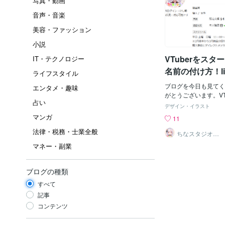
写真・動画
音声・音楽
美容・ファッション
小説
VTuberをス
IT・テクノロジー
名前の付け方！li
ライフスタイル
ブログを今日も見てく
エンタメ・趣味
がとうございます。VT
占い
たっての名前について
デザイン・イラスト
の分身ともいえるVTu
マンガ
11
の名前ってすごく悩み
法律・税務・士業全般
おさえておくポイント
ちなスタジオ＠
かわいいキャラ
ます。①まず、キャラ
マネー・副業
制作
に合った名前live2
キャラがマッチョな男
ネタでもない限りフォ
ブログの種類
ね。歌ってみたをメイ
すべて
るなら、歌手やアイド
クターにマイクのアイ
記事
て名前もありです。イ
コンテンツ
ていると親近感がわき
前を聞くとイメージが