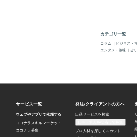
つけてるかたはセンス
②検索されやすい名前
など名前をつけると色
検索に引っかかって自
たどり着けません。フ
たとき自分の名前が検
カテゴリ一覧
がいいですよね！③覚
ない スペルを打つの
コラム
｜
ビジネス・
索しやすいか？を自分
エンタメ・趣味
｜
占
るのもありですよね。
れる名前！やはり、自
から自分のスキが！大
プVtuberの方でも
いろいろありますので
スタジオのネーミング
ょ？と少しエッヘンと
でした。