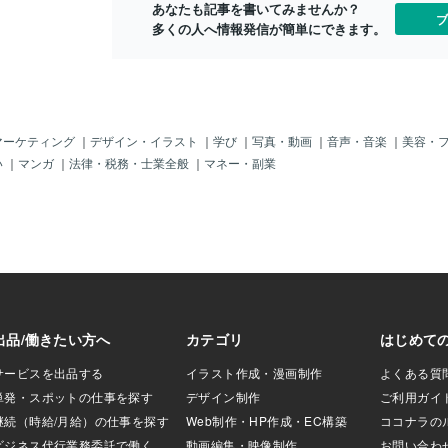
あなたも記事を書いてみませんか？
ほど塩が使わ
ブ
多くの人へ情報発信が簡単にできます。
塩がまかれま
つかの理由が
ら生まれるも
母なる大地か
の純粋なエネ
りの邪気を清
塩には物理的
マーケティング
｜
デザイン・イラスト
｜
学び
｜
写真・動画
｜
音声・音楽
｜
美容・
細菌の繁殖を
い
｜
マンガ
｜
法律・税務・士業全般
｜
マネー・副業
チュアルな意
ものがあるの
方法 では、
方法をご紹介
する塩につい
選んでくださ
効果はありま
より高い浄化
ある方は、使
し、「この塩
い」と心の中
い。神棚がな
じように心で