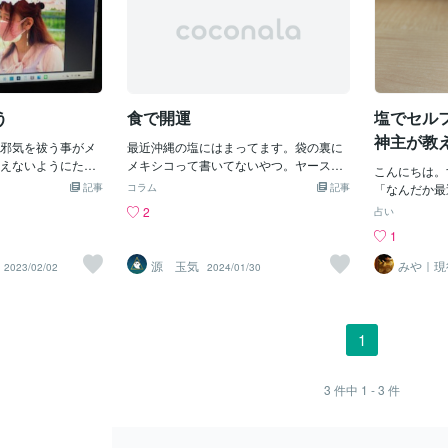
う
食で開運
塩でセル
神主が教
邪気を祓う事がメ
最近沖縄の塩にはまってます。袋の裏に
気払いと
えないようにただ
メキシコって書いてないやつ。ヤースー
こんにちは。
しまないでね。昔
さんの動画見て沖縄物産展で買いました
記事
コラム
記事
「なんだか最近
人化した姿だと聞
わい☆なんか良いね、塩。私単純なので
とが続いて不安
2
占い
人化した姿が昔の
ｗ気持ちが上がるなら、それで良し！口
嫌なエネルギー
1
ます。それが
に入れることで体の中から浄化する感じ
んな風に感じ
れって冤罪みたい
が良い。メレンゲクッキーに少し塩を入
は、古来から
源 玉気
みや｜現
2023/02/02
2024/01/30
ってはお気の毒な
れて甘じょっぱいのにしたり塩マシュマ
鑑定 お
力があると信
った勘違い普段の
ロ作って、ココアに入れたりも楽しい。
にお祓いがで
って」いません
どっか出さないかね、除霊塩スイーツと
忙しくて神社
ットや相談電話で
か開運塩スイーツみたいなの。お伊勢さ
を行いたい方
1
か？此処なら そ
んの除霊スプレーみたいにさ食べ過ぎち
フお祓いは本
ゃうかなｗ
は、塩の持つ
いの方法をお
3
件中
1 - 3
件
祓いの効果が
ら、塩は神聖
した。神道の