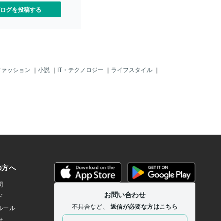
れ、相撲の土俵にも清めの
ログを投稿する
す。 塩の浄化力には、いく
あります。 まず、塩は海か
の。海は生命の源であり、
らの恵みそのものです。そ
ルギーが、私たちの身の周
めてくれるのです。 また、
にも浄化作用があります。
ファッション
｜
小説
｜
IT・テクノロジー
｜
ライフスタイル
｜
抑える防腐効果は、スピリ
味での邪気祓いにも通じる
です。 基本的な塩のお祓い
具体的な塩を使ったお祓いの
していきます。 まず、使用
て。できれば天然の海塩を
い。精製された食卓塩でも
すが、自然に近い塩の方が
力を期待できます。 神棚が
用前に塩を神棚にお供え
で身を清めさせてくださ
でお願いしてみてくださ
い方でも、塩に向かって同
念じれば大丈夫です。 身