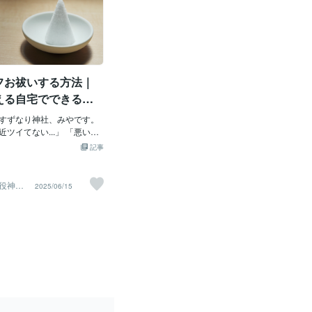
フお祓いする方法｜
える自宅でできる邪
浄化のやり方
すずなり神社、みやです。
ツイてない...」 「悪いこ
になる...」 「身の周りの
記事
をリセットしたい...」 こ
ることはありませんか？ 実
日本では「塩」には清めの
役神主■
2025/06/15
祓い専門
じられており、自宅で簡単
きる身近な方法なんです。
に行けない方、手軽に浄化
にとって、塩を使ったセル
当におすすめです。 今回
浄化の力と、効果的なお祓
伝えします。 なぜ塩にはお
あるのか 日本では古くか
なものとして扱われてきま
儀式では必ずと言っていい