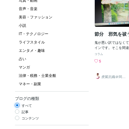
写真・動画
音声・音楽
美容・ファッション
小説
節分 邪気を祓
IT・テクノロジー
ライフスタイル
鬼が悪い訳ではなくて
インです。そこを間違
エンタメ・趣味
単に『豆を撒いて』楽
コラム
から鬼は「邪気」を擬
占い
5
きます。流行り病の擬
マンガ
流行り絵に表されてい
「鬼」のようです。こ
法律・税務・士業全般
虎紫志織＠同じ
なモノ。考えようによ
目線の『駆け込
マネー・副業
み寺』
事よね。皆さんそうい
生活の中で「やっちゃ
か？疑問に感じたらネ
ブログの種類
解決に努めてみません
れが可能かもよ。
すべて
記事
コンテンツ