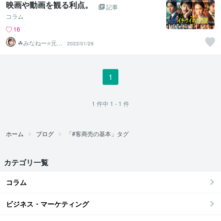
映画や動画を観る利点。
記事
コラム
16
☘みなねー⭐️元総
2023/01/29
務部長☘
1
1
件中
1 - 1
件
ホーム
ブログ
「#客商売の基本」タグ
カテゴリ一覧
コラム
ビジネス・マーケティング